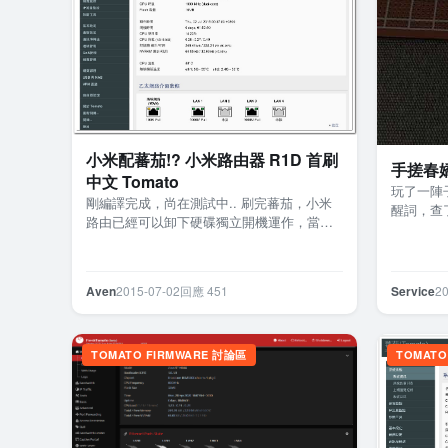
小米配蕃茄!? 小米路由器 R1D 首刷
手搓春嬌
中文 Tomato
玩了一陣
剛編譯完成，尚在測試中.. 刷完蕃茄，小米
醒詞，查
路由已經可以卸下硬碟獨立開機運作，當然
不轉路轉
也可以繼續合體，只是長期高溫工作，對路
:milk 做
由器本體或內置的硬碟壽…
Aven
2015-07-02
回應 451
Service
20
TOMATO FIRMWARE 討論區
TOMATO