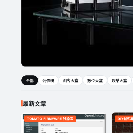
硬體及網路技術綜合討論區
全部
公佈欄
創客天堂
數位天堂
娛樂天堂
某知名路由器暗藏後門？請自
最新文章
TOMATO FIRMWARE 討論區
DIY創客