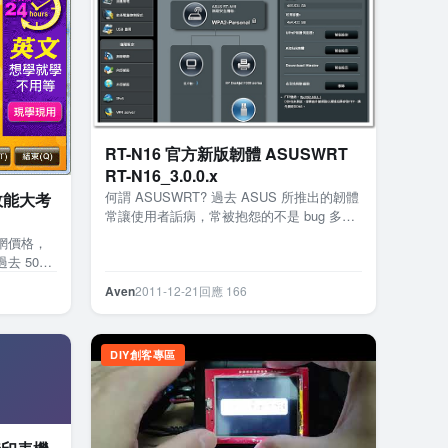
RT-N16 官方新版韌體 ASUSWRT
RT-N16_3.0.0.x
何謂 ASUSWRT? 過去 ASUS 所推出的韌體
T 效能大考
常讓使用者詬病，常被抱怨的不是 bug 多就
是穩定性不夠，相對也造就了使用者買了
網價格，
ASUS…
去 50M
由器，如
Aven
2011-12-21
回應 166
DIY創客專區