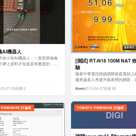
AI機器人
子的小智AI機器人，一直想替換喚
[測試] RT-N16 100M NA
了網上資料才知道是有難度的，山
驗
，只好自己手搓語音辨識喚醒她
隨著中華電信陸續調降家庭寬頻上
法: 我加…
越來越多人考慮升級家裡的網路，過
光世代推出時已經打掛一批低階路
25-07-05
回應 0
Aven
2013-04-27
回應 82
今 100M 漸漸成…
 FIRMWARE 討論區
TOMATO FIRMWARE 討論區
DIGI