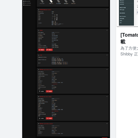
[Toma
載
為了方便大
Shibb
出來，有
題煩請回