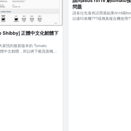
請問asus rtn16 刷tomat
問題
請各位先進有試用過如果rtn16刷to
以接印表機???或傳真複合機使用?
一下使用經驗??
to Shibby] 正體中文化韌體下
家找到最新版本的 Tomato
y 正體中文韌體，所以將下載頁面獨立
興趣的請自行下載測試，有任何問
報，謝…