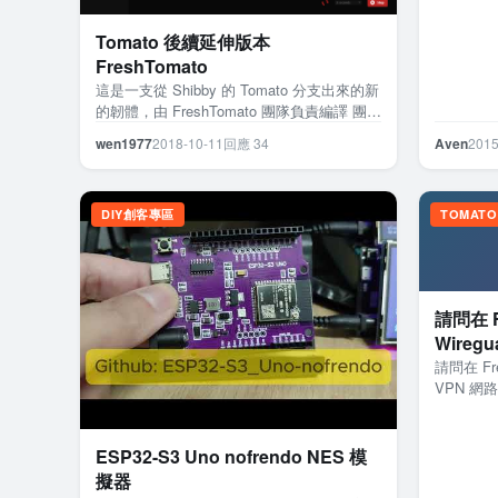
Tomato 後續延伸版本
FreshTomato
這是一支從 Shibby 的 Tomato 分支出來的新
的韌體，由 FreshTomato 團隊負責編譯 團隊
成員: kille72、ped…
wen1977
2018-10-11
回應 34
Aven
2015
DIY創客專區
TOMATO
請問在 F
Wiregu
請問在 Fre
VPN 網
數設定 
ESP32-S3 Uno nofrendo NES 模
擬器