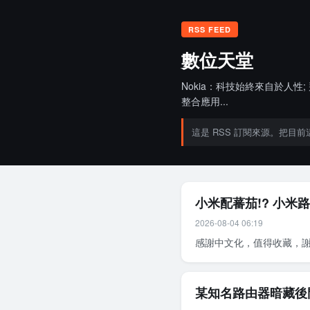
RSS FEED
數位天堂
Nokia：科技始終來自於人
整合應用...
這是 RSS 訂閱來源。把目前這個
小米配蕃茄!? 小米路由器
2026-08-04 06:19
感謝中文化，值得收藏，謝
某知名路由器暗藏後門