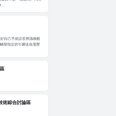
z…
只好自己手搓語音辨識喚醒
，會觸發指定的引腳送低電壓
論區
及網路技術綜合討論區