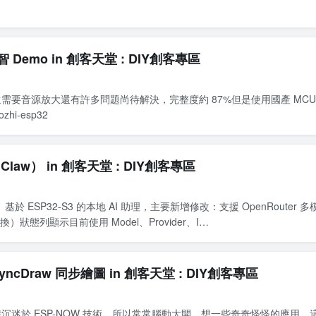
智 Demo in 創客天堂 : DIY創客專區
音源放大還有許多問題尚待解決，完整度約 87%但是使用國產 MCU 就是爽!
ozhi-esp32
law） in 創客天堂 : DIY創客專區
）基於 ESP32-S3 的本地 AI 助理，主要新增修改：支援 OpenRouter 多
隨時切換）狀態列顯示目前使用 Model、Provider、I…
SyncDraw 同步繪圖 in 創客天堂 : DIY創客專區
沉迷於 ESP-NOW 技術，所以常常腦動大開，想一些奇奇怪怪的應用