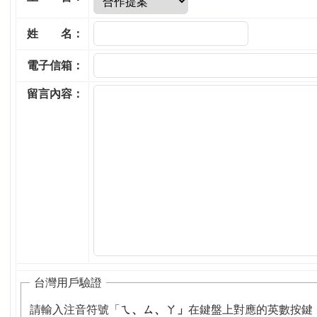
姓 名：
電子信箱：
留言內容：
台灣用戶驗證
請輸入注音符號「
ㄟ、ㄙ、ㄚ」
在鍵盤上對應的英數按鍵（