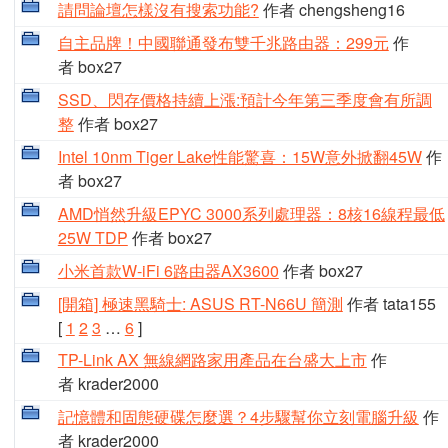
請問論壇怎樣沒有搜索功能?
作者 chengsheng16
自主品牌！中國聯通發布雙千兆路由器：299元
作
者 box27
SSD、閃存價格持續上漲:預計今年第三季度會有所調
整
作者 box27
Intel 10nm Tiger Lake性能驚喜：15W意外掀翻45W
作
者 box27
AMD悄然升級EPYC 3000系列處理器：8核16線程最低
25W TDP
作者 box27
小米首款W-iFi 6路由器AX3600
作者 box27
[開箱] 極速黑騎士: ASUS RT-N66U 簡測
作者 tata155
[
1
2
3
…
6
]
TP-Link AX 無線網路家用產品在台盛大上市
作
者 krader2000
記憶體和固態硬碟怎麼選？4步驟幫你立刻電腦升級
作
者 krader2000