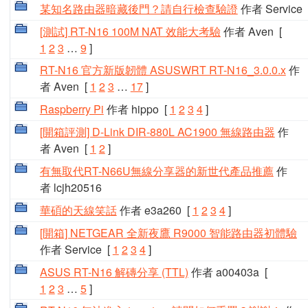
某知名路由器暗藏後門？請自行檢查驗證
作者 Service
[測試] RT-N16 100M NAT 效能大考驗
作者 Aven
[
1
2
3
…
9
]
RT-N16 官方新版韌體 ASUSWRT RT-N16_3.0.0.x
作
者 Aven
[
1
2
3
…
17
]
Raspberry Pi
作者 hippo
[
1
2
3
4
]
[開箱評測] D-Link DIR-880L AC1900 無線路由器
作
者 Aven
[
1
2
]
有無取代RT-N66U無線分享器的新世代產品推薦
作
者 lcjh20516
華碩的天線笑話
作者 e3a260
[
1
2
3
4
]
[開箱] NETGEAR 全新夜鷹 R9000 智能路由器初體驗
作者 Service
[
1
2
3
4
]
ASUS RT-N16 解磚分享 (TTL)
作者 a00403a
[
1
2
3
…
5
]