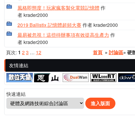
風格即態度！玩家瘋客製化電競記憶體
作
者 krader2000
2019 Ballistix 記憶體超頻大賽
作者 krader2000
最易被忽視！這些待辦事項有效提高生產力
作
者 krader2000
頁次:
1
2
3
…
12
首頁
»
討論區
» 
友情連結
快速連結