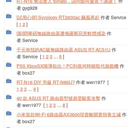
RT-N16 無法進入 tomato，請問如何重置？謝謝！
作
者 gyg928
[試用心得] Synology RT2600ac 飆風再起
作者 Service
[
1
2
]
[新聞]華碩無線路由器遭俄羅斯惡意軟體感染
作
者 Service
千元有找的AC級無線路由器 ASUS RT-AC51U
作
者 Service
[
1
2
3
…
5
]
PS5 XboxSX噴薄欲出！PC到底何時能取代遊戲機
作
者 box27
RT-N16 DIY 升級 RT-N66U?
作者 wen1977
[
1
2
3
…
6
]
40 款 ASUS RT 路由器型號易受駭客攻擊
作
者 wen1977
[
1
2
3
…
8
]
小米首款Wi-Fi 6路由器AX3600現貨敞開賣領券立減
作
者 box27