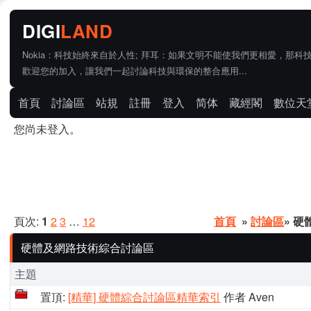
Nokia：科技始終來自於人性; 拜耳：如果文明不能使我們更相愛，那科
歡迎您的加入，讓我們一起討論科技與環保的整合應用...
首頁
討論區
站規
註冊
登入
简体
藏經閣
數位天
您尚未登入。
頁次:
1
2
3
…
12
首頁
»
討論區
» 
硬體及網路技術綜合討論區
主題
置頂:
[精華] 硬體綜合討論區精華索引
作者 Aven