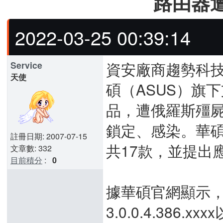
路由器
2022-03-25 00:39:14
資安廠商趨勢科
Service
天使
碩（ASUS）旗下
品，遭俄羅斯殭屍網路
鎖定、感染。華碩
註冊日期: 2007-07-15
共17款，並提出
文章數: 332
目前積分
:
0
據華碩官網顯示，
3.0.0.4.386