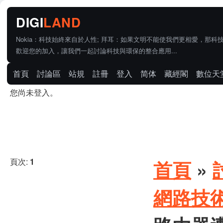
Nokia：科技始終來自於人性; 拜耳：如果文明不能使我們更相愛，那科
歡迎您的加入，讓我們一起討論科技與環保的整合應用...
首頁
討論區
站規
註冊
登入
简体
藏經閣
數位天
您尚未登入。
頁次:
1
首頁
»
網路技