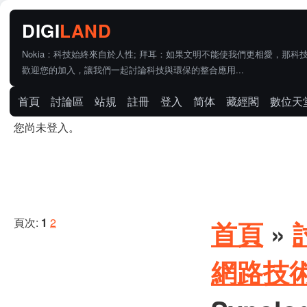
Nokia：科技始終來自於人性; 拜耳：如果文明不能使我們更相愛，那科
歡迎您的加入，讓我們一起討論科技與環保的整合應用...
首頁
討論區
站規
註冊
登入
简体
藏經閣
數位天
您尚未登入。
頁次:
1
2
首頁
»
網路技