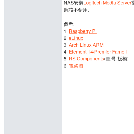
NAS安裝
Logitech Media Server
應該不錯用.
參考:
1.
Raspberry Pi
2.
eLinux
3.
Arch Linux ARM
4.
Element 14/Premier Farnell
5.
RS Components
(臺灣, 板橋)
6.
電路圖