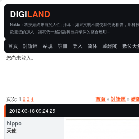
Nokia：科技始終來自於人性; 拜耳：如果文明不能使我們更相愛，那科
歡迎您的加入，讓我們一起討論科技與環保的整合應用...
首頁
討論區
站規
註冊
登入
简体
藏經閣
數位天
您尚未登入。
頁次:
1
2
3
4
首頁
»
討論區
»
硬
2012-03-18 09:24:25
hippo
天使