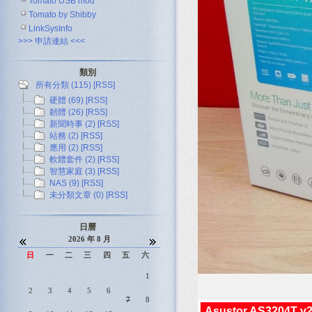
Tomato USB mod
Tomato by Shibby
LinkSysInfo
>>> 申請連結 <<<
類別
所有分類 (115)
[RSS]
硬體 (69)
[RSS]
韌體 (26)
[RSS]
新聞時事 (2)
[RSS]
站務 (2)
[RSS]
應用 (2)
[RSS]
軟體套件 (2)
[RSS]
智慧家庭 (3)
[RSS]
NAS (9)
[RSS]
未分類文章 (0)
[RSS]
日曆
2026 年 8 月
日
一
二
三
四
五
六
1
2
3
4
5
6
7
8
Asustor AS3204T 