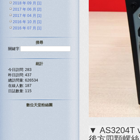
2018 年 09 月 [1]
2017 年 06 月 [2]
2017 年 04 月 [1]
2016 年 10 月 [1]
2016 年 07 月 [1]
搜尋
關鍵字
統計
今日訪問: 283
昨日訪問: 437
總訪問量: 626534
在線人數: 187
日誌數量: 115
數位天堂粉絲團
▼ AS320
後方四顆螺絲