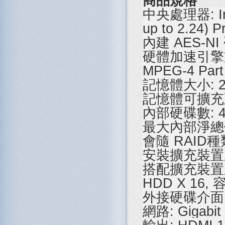
商品規格
中央處理器: Inte
up to 2.24) P
內建 AES-N
硬體加速引擎支援格
MPEG-4 Part
記憶體大小: 2
記憶體可擴充
內部硬碟數: 4 x
最大內部淨總儲存容
會隨 RAID種
安裝擴充裝置
搭配擴充裝置之最
HDD X 16
外接硬碟介面: U
網路: Gigabit 