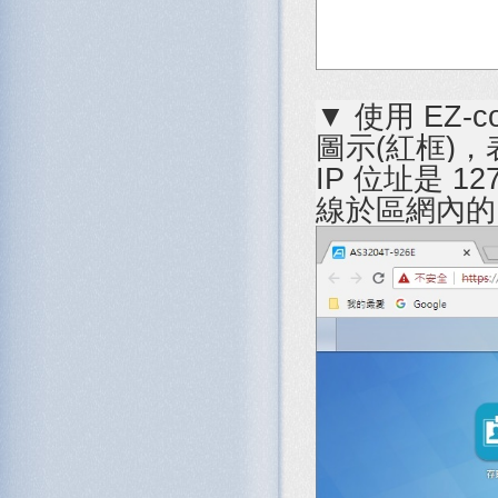
▼ 使用 EZ
圖示(紅框)，表
IP 位址是 12
線於區網內的 