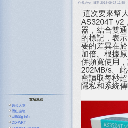
作者:Aven 日期:2018-09-17 11:58
這次要來幫大家
AS3204T v2
器，結合雙通道
的標記，表示
要的差異在於 
加倍。根據原
併頻寬使用，讀
202MB/s。
密讀取每秒超過
隱私和系統傳
友站連結
數位天堂
恩山論壇
wl500g.info
DD-WRT