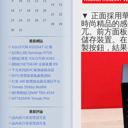
9
10
11
12
13
14
15
16
17
18
19
20
▼ 正面採用
21
22
23
24
25
26
27
時尚精品的感
28
29
兀。前方面板配
30
31
儲存裝置。在
最新網誌
製按鈕，結果
ASUSTOR AS3204T v2 開
[試用心得] Synology RT26
[開箱] 華芸 ASUSTOR AS63
[開箱] NETGEAR 全新夜鷹 R9
千元有找的AC級無線路由器
[DIY] 智慧家庭氣象觀測站
ASUS R
打造 x86 軟體路由最佳測試平台
Tomato Shibby MultiW
[輕薄開箱] QNAP TBS-453A
MT7620A/N Tomato Pho
最新評論
該內容只有管理員可見
該內容只有管理員可見