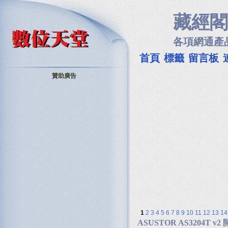
藏經閣
各項網通產
首頁
標籤
留言板
贊助廣告
1
2
3
4
5
6
7
8
9
10
11
12
13
14
ASUSTOR AS3204T v