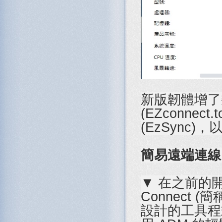
新版韌體增了幾
(EZconnec
(EzSync
簡易遠端連線 NA
▼ 在之前的開
Connect (
設計的工具程