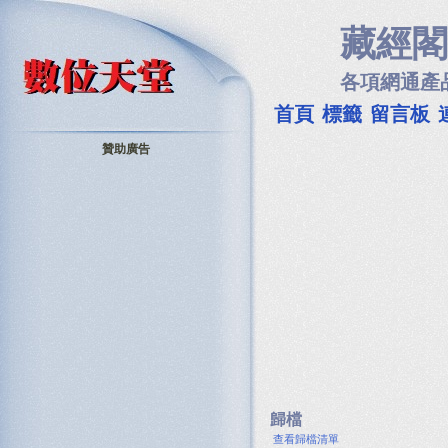
藏經閣
各項網通產
首頁
標籤
留言板
贊助廣告
歸檔
查看歸檔清單