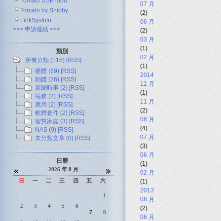
Tomato USB mod
07 月
Tomato by Shibby
(2)
LinkSysInfo
06 月
>>> 申請連結 <<<
(2)
03 月
(1)
類別
02 月
所有分類 (115)
[RSS]
(1)
硬體 (69)
[RSS]
2014
韌體 (26)
[RSS]
12 月
新聞時事 (2)
[RSS]
(1)
站務 (2)
[RSS]
11 月
應用 (2)
[RSS]
(2)
軟體套件 (2)
[RSS]
08 月
智慧家庭 (3)
[RSS]
(4)
NAS (9)
[RSS]
07 月
未分類文章 (0)
[RSS]
(3)
06 月
日曆
(1)
2026 年 8 月
02 月
日
一
二
三
四
五
六
(1)
2013
1
08 月
2
3
4
5
6
(2)
7
8
06 月