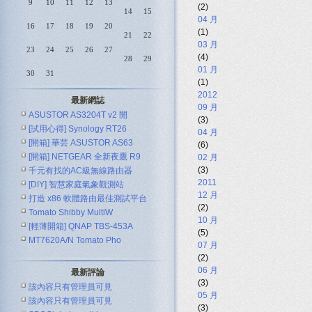
9
10
11
12
13
(2)
14
15
04 月
16
17
18
19
20
(1)
21
22
03 月
23
24
25
26
27
(4)
28
29
01 月
30
31
(1)
2012
最新網誌
09 月
ASUSTOR AS3204T v2 開
(3)
[試用心得] Synology RT26
04 月
[開箱] 華芸 ASUSTOR AS63
(6)
[開箱] NETGEAR 全新夜鷹 R9
02 月
(3)
千元有找的AC級無線路由器
2011
[DIY] 智慧家庭氣象觀測站
ASUS R
12 月
打造 x86 軟體路由最佳測試平台
(2)
Tomato Shibby MultiW
10 月
[輕薄開箱] QNAP TBS-453A
(5)
MT7620A/N Tomato Pho
07 月
(2)
06 月
最新評論
(3)
該內容只有管理員可見
05 月
該內容只有管理員可見
(3)