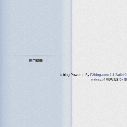
熱門標籤
's blog Powered By
F2blog.cont 1.1 Build 
weisay.v4
程序維護 By
墮