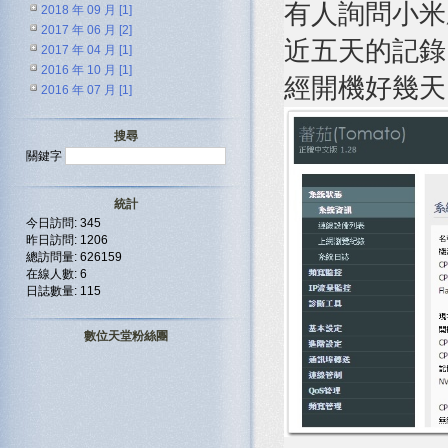
有人詢問小米刷
2018 年 09 月 [1]
2017 年 06 月 [2]
近五天的記錄，目
2017 年 04 月 [1]
2016 年 10 月 [1]
經開機好幾天
2016 年 07 月 [1]
搜尋
關鍵字
統計
今日訪問: 345
昨日訪問: 1206
總訪問量: 626159
在線人數: 6
日誌數量: 115
數位天堂粉絲團