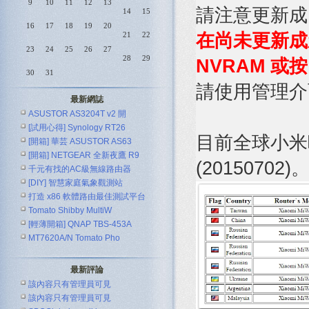
9
10
11
12
13
請注意更新成 T
14
15
16
17
18
19
20
在尚未更新成
21
22
23
24
25
26
27
28
29
NVRAM 或按 
30
31
請使用管理介
最新網誌
ASUSTOR AS3204T v2 開
[試用心得] Synology RT26
目前全球小米
[開箱] 華芸 ASUSTOR AS63
[開箱] NETGEAR 全新夜鷹 R9
(20150702)
千元有找的AC級無線路由器
[DIY] 智慧家庭氣象觀測站
ASUS R
打造 x86 軟體路由最佳測試平台
Tomato Shibby MultiW
[輕薄開箱] QNAP TBS-453A
MT7620A/N Tomato Pho
最新評論
該內容只有管理員可見
該內容只有管理員可見