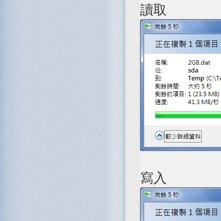
讀取
寫入