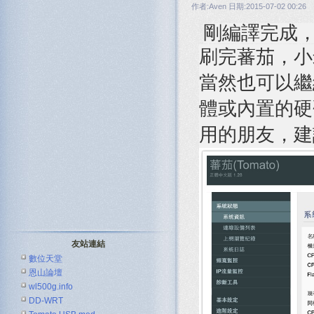
作者:Aven 日期:2015-07-02 00:26
剛編譯完成，
刷完蕃茄，小
當然也可以繼
體或內置的硬
用的朋友，建
友站連結
數位天堂
恩山論壇
wl500g.info
DD-WRT