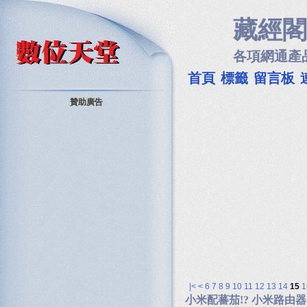
藏經閣
各項網通產
首頁
標籤
留言板
贊助廣告
|<
<
6
7
8
9
10
11
12
13
14
15
1
小米配蕃茄!? 小米路由器 R