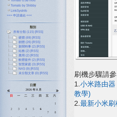
Tomato USB mod
Tomato by Shibby
LinkSysInfo
>>> 申請連結 <<<
類別
所有分類 (115)
[RSS]
硬體 (69)
[RSS]
韌體 (26)
[RSS]
新聞時事 (2)
[RSS]
站務 (2)
[RSS]
應用 (2)
[RSS]
軟體套件 (2)
[RSS]
智慧家庭 (3)
[RSS]
NAS (9)
[RSS]
刷機步驟請
未分類文章 (0)
[RSS]
1.
小米路由器 1
日曆
2026 年 8 月
教學)
日
一
二
三
四
五
六
2.
最新小米刷
1
2
3
4
5
6
7
8