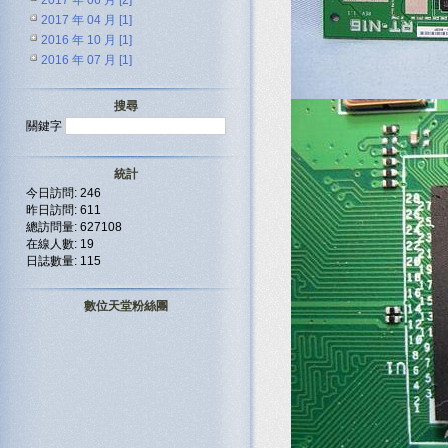
2017 年 06 月 [2]
2017 年 04 月 [1]
2016 年 10 月 [1]
2016 年 07 月 [1]
搜尋
關鍵字
統計
今日訪問: 246
昨日訪問: 611
總訪問量: 627108
在線人數: 19
日誌數量: 115
數位天堂粉絲團