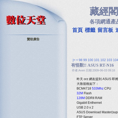
藏經閣
各項網通產
首頁
標籤
留言板
贊助廣告
|<
<
98
99
100
101
102
103
10
有怪獸!! ASUS RT-N16
作者:Aven 日期:2009-06-03 09:16
昨天 orz 網友提到 ASU
大致規格如下：
BCM4718
533Mhz
CPU
32M
Flash
128M
DDRII RAM
Gigabit Enthernet
USB 2.0 x 2
ASUS Download Master(sup
FTP Server