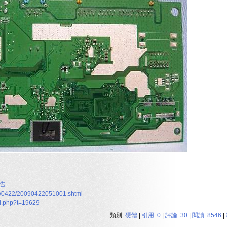
報告
09/0422/20090422051001.shtml
ad.php?t=19629
類別:
硬體
|
引用: 0
|
評論: 30
|
閱讀: 8546
|