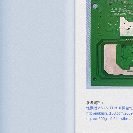
參考資料：
怪獸機 ASUS RT-N16 開箱
http://publish.it168.com/20
http://wl500g.info/showthre