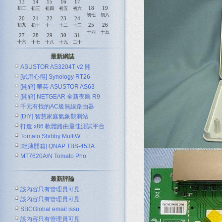
13
14
15
16
17
18
19
初二
初三
初四
初五
初六
初七
初八
20
21
22
23
24
25
26
初九
初十
十一
十二
十三
十四
十五
27
28
29
30
31
十六
十七
十八
十九
二十
最新網誌
ASUSTOR AS3204T v2 開
[試用心得] Synology RT26
[開箱] 華芸 ASUSTOR AS63
[開箱] NETGEAR 全新夜鷹 R9
千元有找的AC級無線路由器
[DIY] 智慧家庭氣象觀測站
ASUS R
打造 x86 軟體路由最佳測試平台
Tomato Shibby MultiW
[輕薄開箱] QNAP TBS-453A
MT7620A/N Tomato Pho
最新評論
該內容只有管理員可見
該內容只有管理員可見
SBCGlobal email issu
該內容只有管理員可見