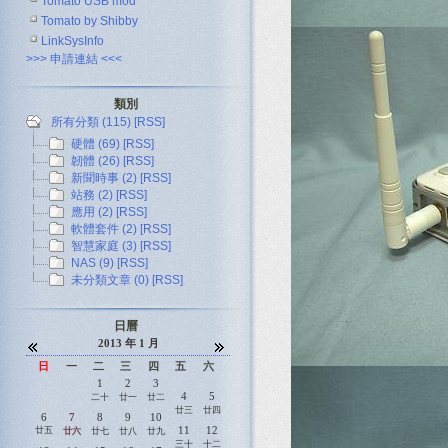
Tomato USB mod
Tomato by Shibby
LinkSysInfo
>>> 申請連結 <<<
類別
所有分類 (115)
[RSS]
硬體 (69)
[RSS]
韌體 (26)
[RSS]
新聞時事 (2)
[RSS]
站務 (2)
[RSS]
應用 (2)
[RSS]
軟體套件 (2)
[RSS]
智慧家庭 (3)
[RSS]
NAS (9)
[RSS]
未分類文章 (0)
[RSS]
日曆
2013 年 1 月
日
一
二
三
四
五
六
1
2
3
4
5
二十
廿一
廿二
廿三
廿四
6
7
8
9
10
11
12
廿五
廿六
廿七
廿八
廿九
三十
十二