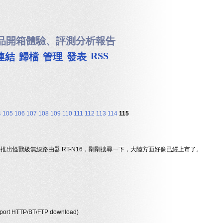
品開箱體驗、評測分析報告
RSS
連結
歸檔
管理
發表
4
105
106
107
108
109
110
111
112
113
114
115
S 即將推出怪獸級無線路由器 RT-N16，剛剛搜尋一下，大陸方面好像已經上市了。
port HTTP/BT/FTP download)