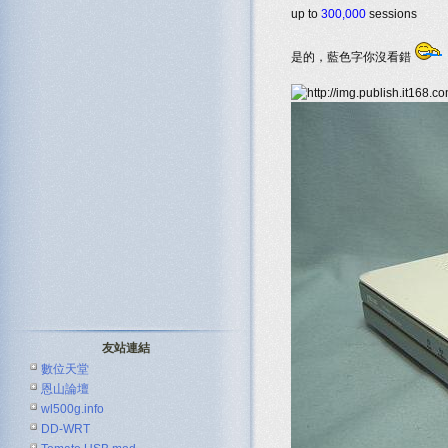
up to
300,000
sessions
是的，藍色字你沒看錯
友站連結
數位天堂
恩山論壇
wl500g.info
DD-WRT