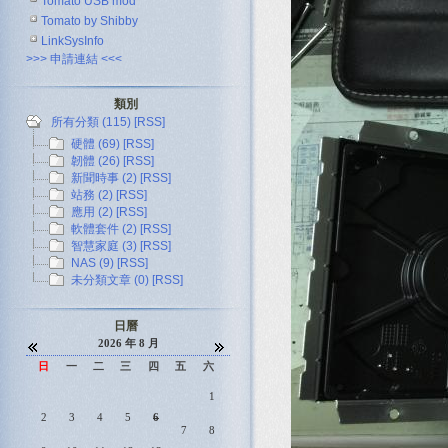
Tomato USB mod
Tomato by Shibby
LinkSysInfo
>>> 申請連結 <<<
類別
所有分類 (115)
[RSS]
硬體 (69)
[RSS]
韌體 (26)
[RSS]
新聞時事 (2)
[RSS]
站務 (2)
[RSS]
應用 (2)
[RSS]
軟體套件 (2)
[RSS]
智慧家庭 (3)
[RSS]
NAS (9)
[RSS]
未分類文章 (0)
[RSS]
日曆
2026 年 8 月
日
一
二
三
四
五
六
1
2
3
4
5
6
7
8