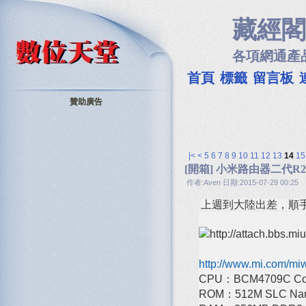
藏經閣
各項網通產
首頁
標籤
留言板
贊助廣告
|<
<
5
6
7
8
9
10
11
12
13
14
15
[開箱] 小米路由器二代R2
作者:Aven 日期:2015-07-29 00:25
上週到大陸出差，順手
http://www.mi.com/miwi
CPU：BCM4709C Cor
ROM：512M SLC Nan