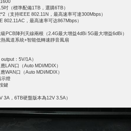
1600
碟 3.5吋（標準配備1TB，選購6TB）
2*2（支持IEEE 802.11N，最高速率可達300Mbps）
EEE 802.11AC，最高速率可达867Mbps）
PCB陣列天線兩根（2.4G最大增益4dBi 5G最大增益6dBi）
散熱風道系統+智能低轉速靜音風扇
output：5V/1A）
適應LAN口（Auto MDI/MDIX）
適應WAN口（Auto MDI/MDIX）
指示燈
按鍵
3A，6TB硬盤版本為12V 3.5A）