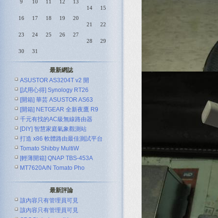
9
10
11
12
13
14
15
16
17
18
19
20
21
22
23
24
25
26
27
28
29
30
31
最新網誌
ASUSTOR AS3204T v2 開
[試用心得] Synology RT26
[開箱] 華芸 ASUSTOR AS63
[開箱] NETGEAR 全新夜鷹 R9
千元有找的AC級無線路由器
[DIY] 智慧家庭氣象觀測站
ASUS R
打造 x86 軟體路由最佳測試平台
Tomato Shibby MultiW
[輕薄開箱] QNAP TBS-453A
MT7620A/N Tomato Pho
最新評論
該內容只有管理員可見
該內容只有管理員可見