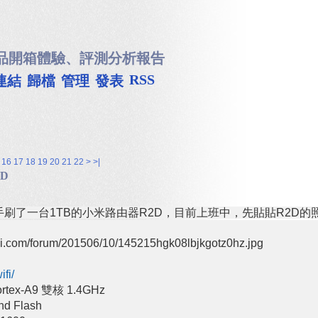
品開箱體驗、評測分析報告
RSS
連結
歸檔
管理
發表
16
17
18
19
20
21
22
>
>|
D
刷了一台1TB的小米路由器R2D，目前上班中，先貼貼R2D的
fi/
tex-A9 雙核 1.4GHz
d Flash