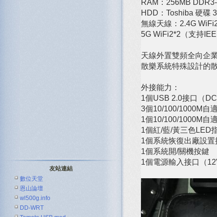
RAM：256MB DDR3-
HDD：Toshiba 硬
無線天線：2.4G WiFi
5G WiFi2*2（支持I
天線外置雙頻全向企業級
散樂系統特殊設計的
外接能力：
1個USB 2.0接口（DC 
3個10/100/1000M自
1個10/100/1000M自
1個紅/藍/黃三色LED
1個系統恢復出廠設置
1個系統開/關機按鍵
1個電源輸入接口（12V 
友站連結
數位天堂
恩山論壇
wl500g.info
DD-WRT