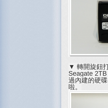
▼ 轉開旋鈕打
Seagate 
過內建的硬碟
啦。