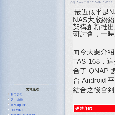
作者:Aven 日期:2015-09-18 00:24
最近似乎是N
NAS大廠紛
架構創新推出
研討會，一時
而今天要介紹
TAS-168，
合了 QNAP
合 Andro
結合之後會到
友站連結
數位天堂
恩山論壇
wl500g.info
硬體介紹
DD-WRT