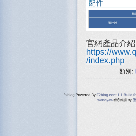
官網產品介紹
https://www.
/index.php
類別:
's blog Powered By
F2blog.cont 1.1 Build 
weisay.v4
程序維護 By
墮