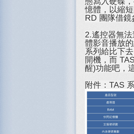
態寫入硬碟，
憶體，以縮短
RD 團隊借
2.遙控器無法
體影音播放的純正
系列給比下去了
開機，而 TA
醒)功能吧，
附件：TAS