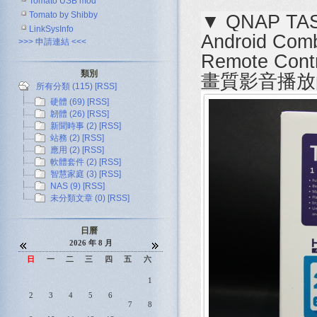
Tomato USB mod
Tomato by Shibby
▼ QNAP T
LinkSysInfo
Android C
>>> 申請連結 <<<
Remote C
類別
畫質影音播放的
所有分類 (115)
[RSS]
硬體 (69)
[RSS]
韌體 (26)
[RSS]
新聞時事 (2)
[RSS]
站務 (2)
[RSS]
應用 (2)
[RSS]
軟體套件 (2)
[RSS]
智慧家庭 (3)
[RSS]
NAS (9)
[RSS]
未分類文章 (0)
[RSS]
日曆
2026 年 8 月
日
一
二
三
四
五
六
1
2
3
4
5
6
7
8