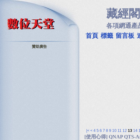
藏經閣
各項網通產
首頁
標籤
留言板
贊助廣告
|<
<
4
5
6
7
8
9
10
11
12
13
14
[使用心得] QNAP QTS-An