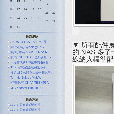
9
10
11
12
13
14
15
16
17
18
19
20
21
22
23
24
25
26
27
28
29
30
31
最新網誌
ASUSTOR AS3204T v2 開
▼ 所有配件展
[試用心得] Synology RT26
的 NAS 多
[開箱] 華芸 ASUSTOR AS63
線納入標準配
[開箱] NETGEAR 全新夜鷹 R9
千元有找的AC級無線路由器
[DIY] 智慧家庭氣象觀測站
ASUS R
打造 x86 軟體路由最佳測試平台
Tomato Shibby MultiW
[輕薄開箱] QNAP TBS-453A
MT7620A/N Tomato Pho
最新評論
該內容只有管理員可見
該內容只有管理員可見