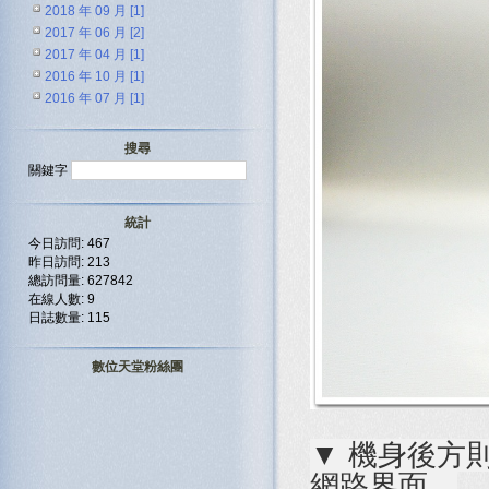
2018 年 09 月 [1]
2017 年 06 月 [2]
2017 年 04 月 [1]
2016 年 10 月 [1]
2016 年 07 月 [1]
搜尋
關鍵字
統計
今日訪問: 467
昨日訪問: 213
總訪問量: 627842
在線人數: 9
日誌數量: 115
數位天堂粉絲團
▼ 機身後方則提供
網路界面。