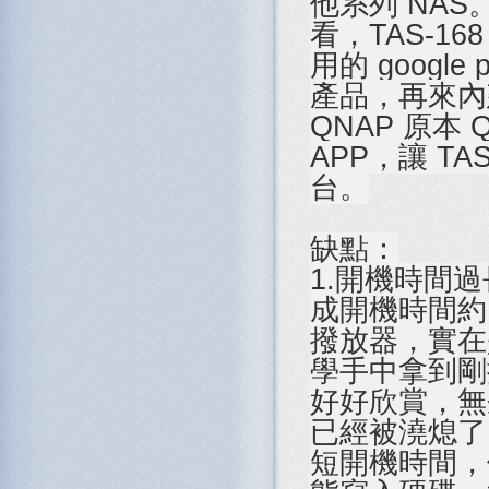
他系列 NAS
看，TAS-1
用的 goog
產品，再來內建
QNAP 原本
APP，讓 T
台。
缺點：
1.開機時間過
成開機時間約 
撥放器，實在
學手中拿到剛
好好欣賞，無
已經被澆熄了。
短開機時間，