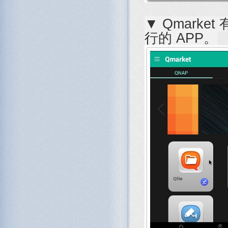
▼ Qmarket
行的 APP。