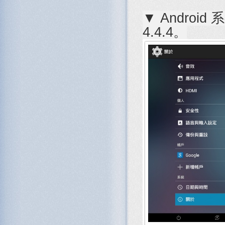
▼ Androi
4.4.4。