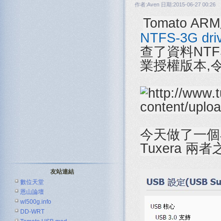
作者:Aven 日期:2015-06-27 00:26
Tomato 
NTFS-3G dri
查了資料NTFS-
業授權版本,
今天做了一個小
Tuxera 
友站連結
數位天堂
恩山論壇
wl500g.info
DD-WRT