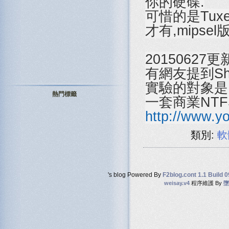
你的硬碟.
可惜的是Tuxe
才有,mipse
20150627更
有網友提到Sh
實驗的對象是RT-
熱門標籤
一套商業NTF
http://www.
類別:
軟
's blog Powered By
F2blog.cont 1.1 Build 
weisay.v4
程序維護 By
墮