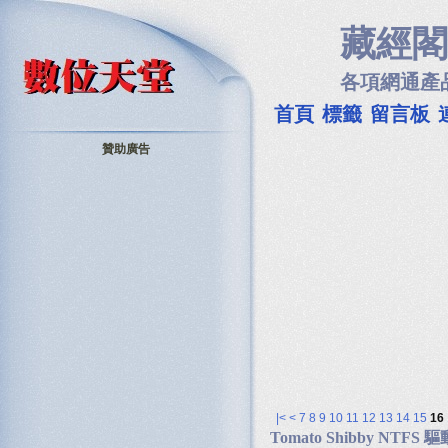
藏經閣
各項網通產
首頁
標籤
留言板
贊助廣告
|<
<
7
8
9
10
11
12
13
14
15
16
Tomato Shibby NTFS