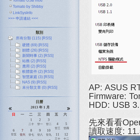
Tomato USB mod
Tomato by Shibby
LinkSysInfo
>>> 申請連結 <<<
類別
所有分類 (115)
[RSS]
硬體 (69)
[RSS]
韌體 (26)
[RSS]
新聞時事 (2)
[RSS]
站務 (2)
[RSS]
應用 (2)
[RSS]
軟體套件 (2)
[RSS]
智慧家庭 (3)
[RSS]
NAS (9)
[RSS]
AP: ASUS R
未分類文章 (0)
[RSS]
Firmware: T
日曆
HDD: USB 3
2013 年 1 月
日
一
二
三
四
五
六
1
2
3
先來看看Open 
4
5
二十
廿一
廿二
廿三
廿四
讀取速度: 11.
6
7
8
9
10
11
12
廿五
廿六
廿七
廿八
廿九
三十
十二