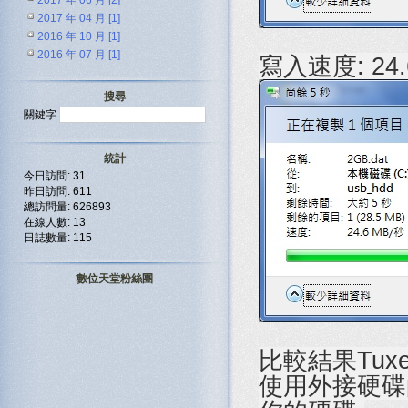
2017 年 06 月 [2]
2017 年 04 月 [1]
2016 年 10 月 [1]
2016 年 07 月 [1]
寫入速度: 24.
搜尋
關鍵字
統計
今日訪問: 31
昨日訪問: 611
總訪問量: 626893
在線人數: 13
日誌數量: 115
數位天堂粉絲團
比較結果Tuxe
使用外接硬碟的