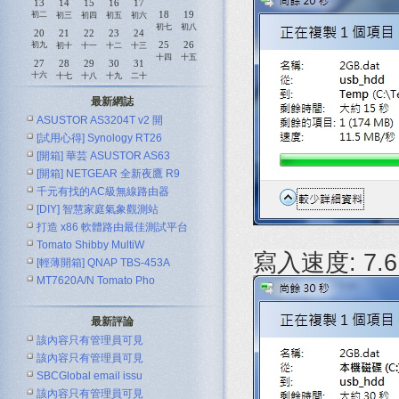
13
14
15
16
17
18
19
初二
初三
初四
初五
初六
初七
初八
20
21
22
23
24
25
26
初九
初十
十一
十二
十三
十四
十五
27
28
29
30
31
十六
十七
十八
十九
二十
最新網誌
ASUSTOR AS3204T v2 開
[試用心得] Synology RT26
[開箱] 華芸 ASUSTOR AS63
[開箱] NETGEAR 全新夜鷹 R9
千元有找的AC級無線路由器
[DIY] 智慧家庭氣象觀測站
ASUS R
打造 x86 軟體路由最佳測試平台
Tomato Shibby MultiW
寫入速度: 7.6
[輕薄開箱] QNAP TBS-453A
MT7620A/N Tomato Pho
最新評論
該內容只有管理員可見
該內容只有管理員可見
SBCGlobal email issu
該內容只有管理員可見