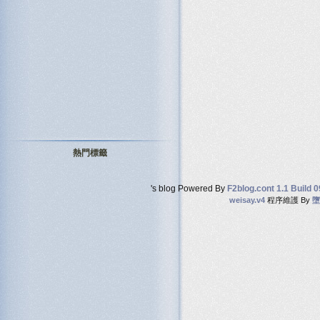
熱門標籤
's blog Powered By
F2blog.cont 1.1 Build 
weisay.v4
程序維護 By
墮