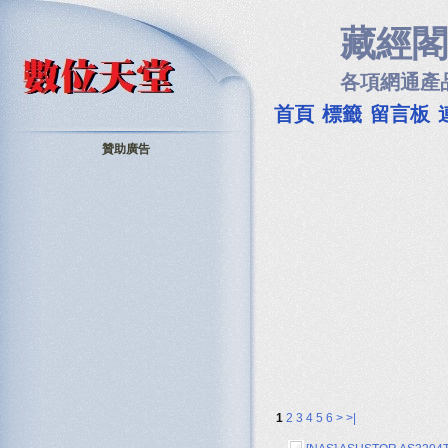
藏經閣
各項網通產
首頁
標籤
留言板
贊助廣告
1
2
3
4
5
6
>
>|