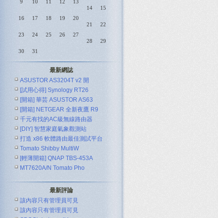
9
10
11
12
13
14
15
16
17
18
19
20
21
22
23
24
25
26
27
28
29
30
31
最新網誌
ASUSTOR AS3204T v2 開
[試用心得] Synology RT26
[開箱] 華芸 ASUSTOR AS63
[開箱] NETGEAR 全新夜鷹 R9
千元有找的AC級無線路由器
[DIY] 智慧家庭氣象觀測站
ASUS R
打造 x86 軟體路由最佳測試平台
Tomato Shibby MultiW
[輕薄開箱] QNAP TBS-453A
MT7620A/N Tomato Pho
最新評論
該內容只有管理員可見
該內容只有管理員可見