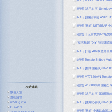
[NAS]
ASUSTOR AS3204
[硬體]
[試用心得] Synolog
[NAS]
[開箱] 華芸 ASUSTO
[硬體]
[開箱] NETGEAR
[硬體]
千元有找的AC級無線路
[智慧家庭]
[DIY] 智慧家
[NAS]
打造 x86 軟體路
[韌體]
Tomato Shibby M
[NAS]
[輕薄開箱] QNAP TB
[硬體]
MT7620A/N Tom
[硬體]
WS880簡單開箱分
友站連結
數位天堂
[硬體]
[試用心得] 眾所期待的 S
恩山論壇
wl500g.info
[NAS]
[使用心得] QNAP QT
DD-WRT
[硬體]
[開箱] 小米路由器二