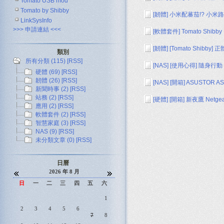
Tomato USB mod
Tomato by Shibby
[韌體]
小米配蕃茄!? 小米路由
LinkSysInfo
>>> 申請連結 <<<
[軟體套件]
Tomato Shib
[韌體]
[Tomato Shibb
類別
所有分類 (115)
[RSS]
[NAS]
[使用心得] 隨身行動 NA
硬體 (69)
[RSS]
韌體 (26)
[RSS]
[NAS]
[開箱] ASUSTOR 
新聞時事 (2)
[RSS]
站務 (2)
[RSS]
[硬體]
[開箱] 新夜鷹 Netge
應用 (2)
[RSS]
軟體套件 (2)
[RSS]
智慧家庭 (3)
[RSS]
NAS (9)
[RSS]
未分類文章 (0)
[RSS]
日曆
2026 年 8 月
日
一
二
三
四
五
六
1
2
3
4
5
6
7
8