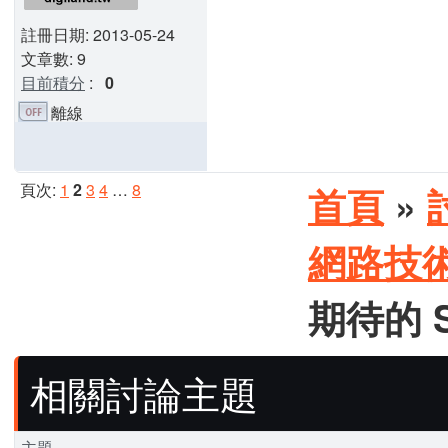
註冊日期: 2013-05-24
文章數: 9
目前積分
:
0
離線
頁次:
1
2
3
4
…
8
首頁
»
網路技
期待的 Sy
相關討論主題
主題