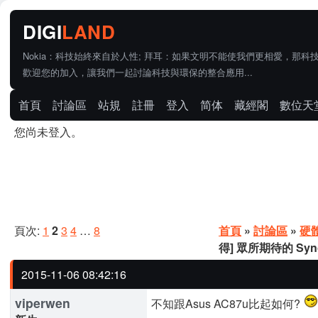
Nokia：科技始終來自於人性; 拜耳：如果文明不能使我們更相愛，那科
歡迎您的加入，讓我們一起討論科技與環保的整合應用...
首頁
討論區
站規
註冊
登入
简体
藏經閣
數位天
您尚未登入。
頁次:
1
2
3
4
…
8
首頁
»
討論區
»
硬
得] 眾所期待的 Syno
2015-11-06 08:42:16
viperwen
不知跟Asus AC87u比起如何?