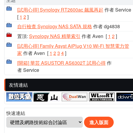
[試用心得] Synology RT2600ac 飆風再起
作者 Service
[
1
2
]
自行檢查 Synology NAS SATA 規格
作者 dg4838
置頂:
Synology NAS 精華索引
作者 Aven
[
1
2
]
[試用心得] Family Asyst AiPlug V10 Wi-Fi 智慧電力管
家
作者 Aven
[
1
2
3
4
]
[開箱] 華芸 ASUSTOR AS6302T 試用心得
作
者 Service
友情連結
快速連結