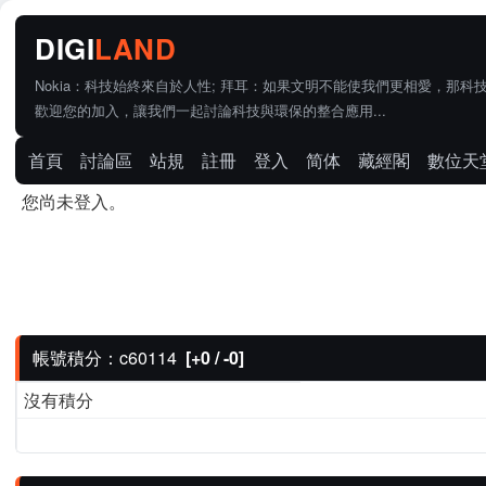
Nokia：科技始終來自於人性; 拜耳：如果文明不能使我們更相愛，那科
歡迎您的加入，讓我們一起討論科技與環保的整合應用...
首頁
討論區
站規
註冊
登入
简体
藏經閣
數位天
您尚未登入。
帳號積分：c60114
[+0 / -0]
沒有積分