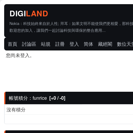
Nokia：科技始終來自於人性; 拜耳：如果文明不能使我們更相愛，那科
歡迎您的加入，讓我們一起討論科技與環保的整合應用...
首頁
討論區
站規
註冊
登入
简体
藏經閣
數位天
您尚未登入。
帳號積分：funrice
[+0 / -0]
沒有積分