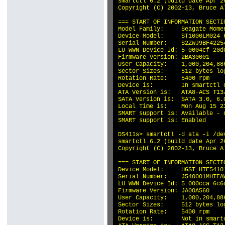
smartctl 6.2 (build date Apr 2
Copyright (C) 2002-13, Bruce A
=== START OF INFORMATION SECTIO
Model Family:     Seagate Momen
Device Model:     ST1000LM024 H
Serial Number:    S2ZWJ9BF42254
LU WWN Device Id: 5 0004cf 20d0
Firmware Version: 2BA30001

User Capacity:    1,000,204,886
Sector Sizes:     512 bytes lo
Rotation Rate:    5400 rpm

Device is:        In smartctl 
ATA Version is:   ATA8-ACS T13/
SATA Version is:  SATA 3.0, 6.
Local Time is:    Mon Aug 15 23
SMART support is: Available - 
SMART support is: Enabled

DS411s> smartctl -d ata -i /dev
smartctl 6.2 (build date Apr 2
Copyright (C) 2002-13, Bruce A
=== START OF INFORMATION SECTIO
Device Model:     HGST HTE54101
Serial Number:    J540001MHTEAW
LU WWN Device Id: 5 000cca 6c6d
Firmware Version: JA0OA560

User Capacity:    1,000,204,886
Sector Sizes:     512 bytes lo
Rotation Rate:    5400 rpm

Device is:        Not in smart