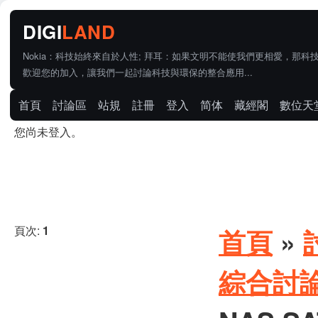
Nokia：科技始終來自於人性; 拜耳：如果文明不能使我們更相愛，那科
歡迎您的加入，讓我們一起討論科技與環保的整合應用...
首頁
討論區
站規
註冊
登入
简体
藏經閣
數位天
您尚未登入。
頁次:
1
首頁
»
綜合討