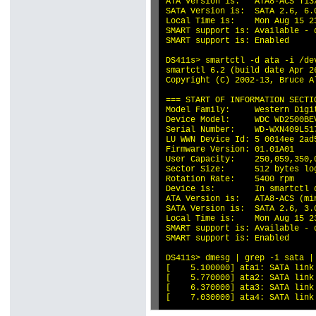
ATA Version is:   ATA8-ACS T13/
SATA Version is:  SATA 2.6, 6.
Local Time is:    Mon Aug 15 23
SMART support is: Available - 
SMART support is: Enabled

DS411s> smartctl -d ata -i /dev
smartctl 6.2 (build date Apr 2
Copyright (C) 2002-13, Bruce A
=== START OF INFORMATION SECTIO
Model Family:     Western Digi
Device Model:     WDC WD2500BEV
Serial Number:    WD-WXN409L517
LU WWN Device Id: 5 0014ee 2ad5
Firmware Version: 01.01A01

User Capacity:    250,059,350,0
Sector Size:      512 bytes log
Rotation Rate:    5400 rpm

Device is:        In smartctl 
ATA Version is:   ATA8-ACS (mi
SATA Version is:  SATA 2.6, 3.0
Local Time is:    Mon Aug 15 23
SMART support is: Available - 
SMART support is: Enabled

DS411s> dmesg | grep -i sata | 
[    5.100000] ata1: SATA link
[    5.770000] ata2: SATA link
[    6.370000] ata3: SATA link
[    7.030000] ata4: SATA link