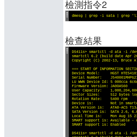
檢測指令2
dmesg | grep -i sata | grep 'l
檢查結果
DS411s> smartctl -d ata -i /dev
smartctl 6.2 (build date Apr 2
Copyright (C) 2002-13, Bruce A
=== START OF INFORMATION SECTIO
Device Model:     HGST HTE54101
Serial Number:    J540001MHPG21
LU WWN Device Id: 5 000cca 6c6d
Firmware Version: JA0OA560

User Capacity:    1,000,204,886
Sector Sizes:     512 bytes lo
Rotation Rate:    5400 rpm

Device is:        Not in smart
ATA Version is:   ATA8-ACS T13/
SATA Version is:  SATA 2.6, 6.
Local Time is:    Mon Aug 15 23
SMART support is: Available - 
SMART support is: Enabled

DS411s> smartctl -d ata -i /dev