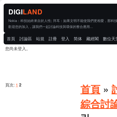
Nokia：科技始終來自於人性; 拜耳：如果文明不能使我們更相愛，那科
歡迎您的加入，讓我們一起討論科技與環保的整合應用...
首頁
討論區
站規
註冊
登入
简体
藏經閣
數位天
您尚未登入。
頁次:
1
2
首頁
»
綜合討