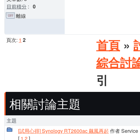
目前積分
:
0
離線
頁次:
1
2
首頁
»
綜合討
引
相關討論主題
主題
[試用心得] Synology RT2600ac 飆風再起
作者 Service
[
1
2
]