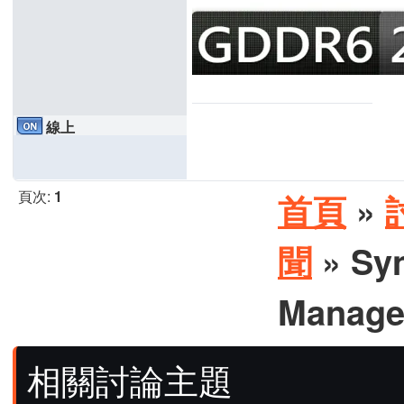
線上
頁次:
1
首頁
»
聞
» Sy
Manage
相關討論主題