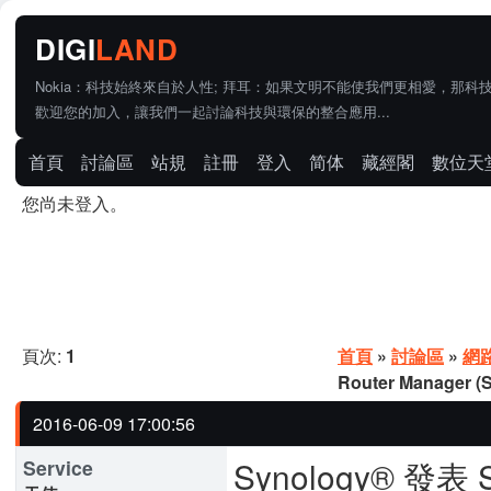
Nokia：科技始終來自於人性; 拜耳：如果文明不能使我們更相愛，那科
歡迎您的加入，讓我們一起討論科技與環保的整合應用...
首頁
討論區
站規
註冊
登入
简体
藏經閣
數位天
您尚未登入。
頁次:
1
首頁
»
討論區
»
網
Router Manager 
2016-06-09 17:00:56
Synology® 發表 Sy
Service