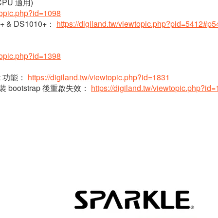
 CPU 適用)
wtopic.php?id=1098
710+ & DS1010+：
https://digiland.tw/viewtopic.php?pid=5412#p
wtopic.php?id=1398
pot 功能：
https://digiland.tw/viewtopic.php?id=1831
a 安裝 bootstrap 後重啟失效：
https://digiland.tw/viewtopic.php?id