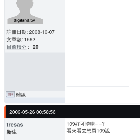
註冊日期: 2008-10-07
文章數: 1562
目前積分
:
20
離線
2009-05-26 00:58:56
109好可憐唷= =?
tresas
看來看去想買109說
新生