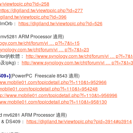
.tw/viewtopic.php?id=258
https://digiland.tw/viewtopic.php?id=277
digiland.tw/viewtopic.php?id=396
almOrb：
https://digiland.tw/viewtopic.php?id=526
on mv5281 ARM Processor 適用)
logy.com.tw/cht/forum/vi … p?f=7&t=15
synology.com.tw/cht/forum/vi … p?f=7&t=23
rector的軟體：
http://www.synology.com.tw/cht/forum/vi … p?f=7&
及ipkg)：
http://www.synology.com.tw/cht/forum/vi … p?f=7&t=
509+]
(PowerPC Freescale 8543 適用)
/www.mobile01.com/topicdetail.php?f=110&t=952966
.mobile01.com/topicdetail.php?f=110&t=954248
tp://www.mobile01.com/topicdetail.php?f=110&t=956996
/www.mobile01.com/topicdetail.php?f=110&t=958130
ood mv6281 ARM Processor 適用)
09 & DS409：
https://digiland.tw/viewtopic.php?pid=3914#p3914