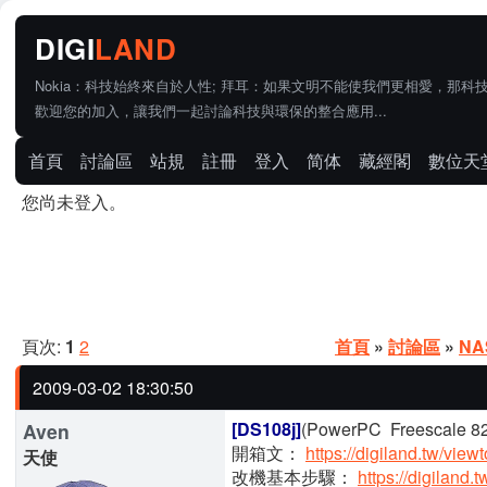
Nokia：科技始終來自於人性; 拜耳：如果文明不能使我們更相愛，那科
歡迎您的加入，讓我們一起討論科技與環保的整合應用...
首頁
討論區
站規
註冊
登入
简体
藏經閣
數位天
您尚未登入。
頁次:
1
2
首頁
»
討論區
»
N
2009-03-02 18:30:50
[DS108j]
(PowerPC Freescale 
Aven
開箱文：
https://digiland.tw/vie
天使
改機基本步驟：
https://digiland