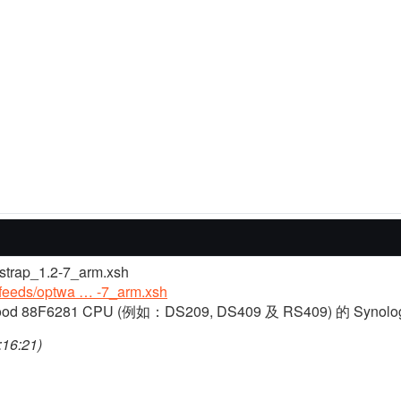
trap_1.2-7_arm.xsh
rg/feeds/optwa … -7_arm.xsh
d 88F6281 CPU (例如：DS209, DS409 及 RS409) 的 Synol
16:21)