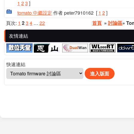
1
2
3
]
tomato 中繼設定
作者 peter7910162
[
1
2
]
頁次:
1
2
3
4
…
22
首頁
»
討論區
» To
友情連結
快速連結