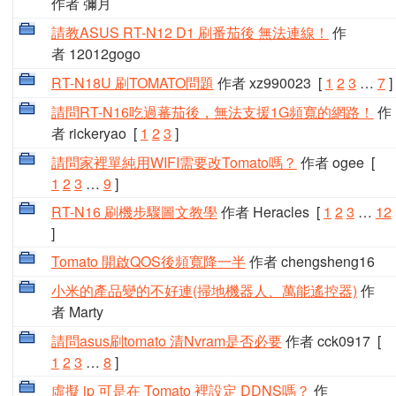
作者 彌月
請教ASUS RT-N12 D1 刷番茄後 無法連線！
作
者 12012gogo
RT-N18U 刷TOMATO問題
作者 xz990023
[
1
2
3
…
7
]
請問RT-N16吃過蕃茄後，無法支援1G頻寬的網路！
作
者 rickeryao
[
1
2
3
]
請問家裡單純用WIFI需要改Tomato嗎？
作者 ogee
[
1
2
3
…
9
]
RT-N16 刷機步驟圖文教學
作者 Heracles
[
1
2
3
…
12
]
Tomato 開啟QOS後頻寬降一半
作者 chengsheng16
小米的產品變的不好連(掃地機器人、萬能遙控器)
作
者 Marty
請問asus刷tomato 清Nvram是否必要
作者 cck0917
[
1
2
3
…
8
]
虛擬 ip 可是在 Tomato 裡設定 DDNS嗎？
作