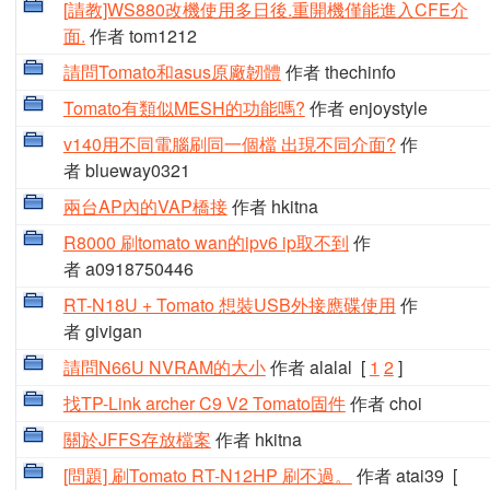
[請教]WS880改機使用多日後.重開機僅能進入CFE介
面.
作者 tom1212
請問Tomato和asus原廠韌體
作者 thechinfo
Tomato有類似MESH的功能嗎?
作者 enjoystyle
v140用不同電腦刷同一個檔 出現不同介面?
作
者 blueway0321
兩台AP內的VAP橋接
作者 hkitna
R8000 刷tomato wan的ipv6 ip取不到
作
者 a0918750446
RT-N18U + Tomato 想裝USB外接應碟使用
作
者 givigan
請問N66U NVRAM的大小
作者 alalal
[
1
2
]
找TP-Link archer C9 V2 Tomato固件
作者 choi
關於JFFS存放檔案
作者 hkitna
[問題] 刷Tomato RT-N12HP 刷不過。
作者 atai39
[