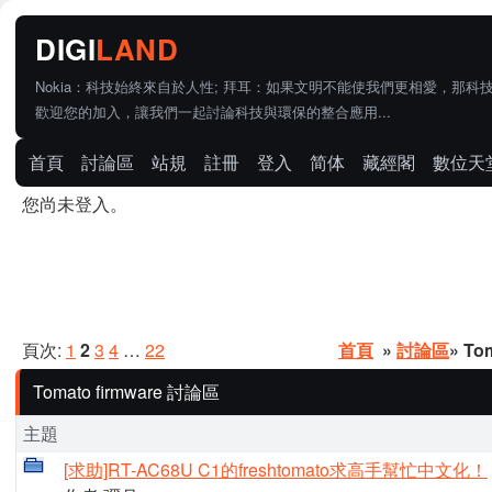
Nokia：科技始終來自於人性; 拜耳：如果文明不能使我們更相愛，那科
歡迎您的加入，讓我們一起討論科技與環保的整合應用...
首頁
討論區
站規
註冊
登入
简体
藏經閣
數位天
您尚未登入。
頁次:
1
2
3
4
…
22
首頁
»
討論區
» To
Tomato firmware 討論區
主題
[求助]RT-AC68U C1的freshtomato求高手幫忙中文化！