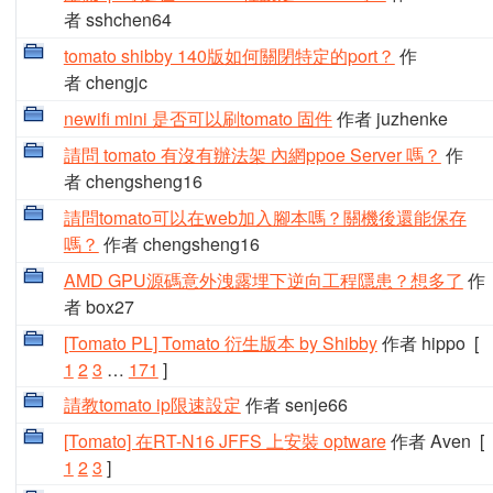
者 sshchen64
tomato shibby 140版如何關閉特定的port？
作
者 chengjc
newifi mini 是否可以刷tomato 固件
作者 juzhenke
請問 tomato 有沒有辦法架 內網ppoe Server 嗎？
作
者 chengsheng16
請問tomato可以在web加入腳本嗎？關機後還能保存
嗎？
作者 chengsheng16
AMD GPU源碼意外洩露埋下逆向工程隱患？想多了
作
者 box27
[Tomato PL] Tomato 衍生版本 by Shibby
作者 hippo
[
1
2
3
…
171
]
請教tomato ip限速設定
作者 senje66
[Tomato] 在RT-N16 JFFS 上安裝 optware
作者 Aven
[
1
2
3
]