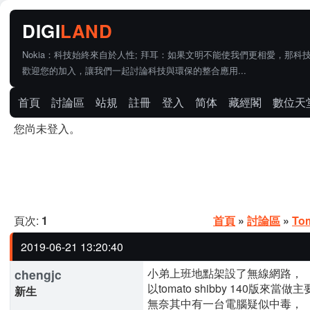
Nokia：科技始終來自於人性; 拜耳：如果文明不能使我們更相愛，那科
歡迎您的加入，讓我們一起討論科技與環保的整合應用...
首頁
討論區
站規
註冊
登入
简体
藏經閣
數位天
您尚未登入。
頁次:
1
首頁
»
討論區
»
To
2019-06-21 13:20:40
小弟上班地點架設了無線網路，
chengjc
以tomato shibby 140版來當
新生
無奈其中有一台電腦疑似中毒，