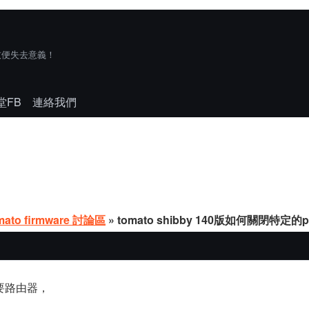
技便失去意義！
堂FB
連絡我們
mato firmware 討論區
» tomato shibby 140版如何關閉特定的p
做主要路由器，