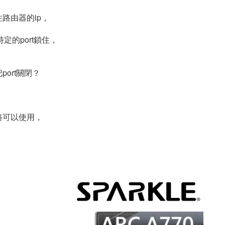
路由器的ip，
把特定的port鎖住，
，
ort關閉？
路可以使用，