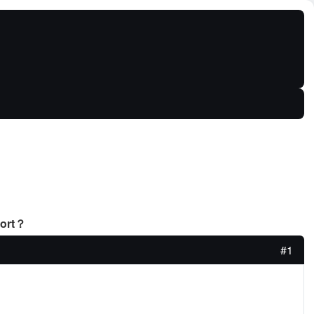
ort？
#1