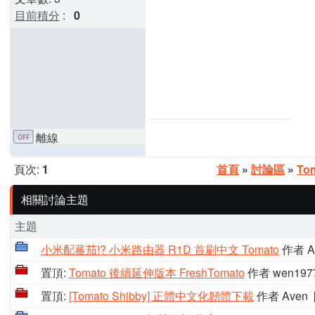
目前積分
:
0
離線
頁次:
1
首頁
»
討論區
»
To
相關討論主題
主題
小米配蕃茄!? 小米路由器 R1D 首刷中文 Tomato
作者 A
置頂:
Tomato 後續延伸版本 FreshTomato
作者 wen197
置頂:
[Tomato Shibby] 正體中文化韌體下載
作者 Aven