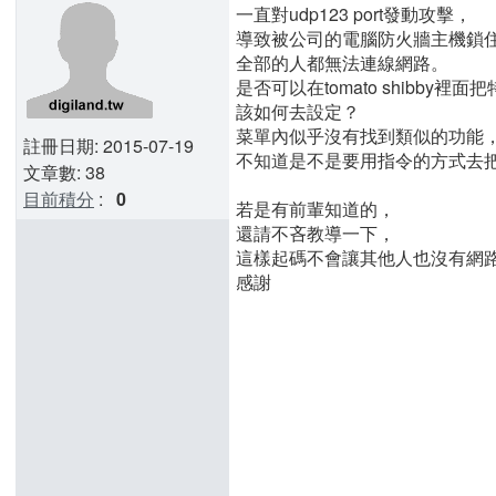
一直對udp123 port發動攻擊，
導致被公司的電腦防火牆主機鎖住
全部的人都無法連線網路。
是否可以在tomato shibby裡面
該如何去設定？
菜單內似乎沒有找到類似的功能
註冊日期: 2015-07-19
不知道是不是要用指令的方式去把p
文章數: 38
目前積分
:
0
若是有前輩知道的，
還請不吝教導一下，
這樣起碼不會讓其他人也沒有網
感謝