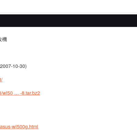
改機
07-10-30)
8/
8/wl50 … -8.tar.bz2
1/asus-wl500g.html