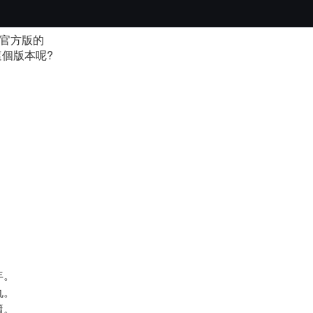
.5官方版的
的這個版本呢?
年。
仇。
簫。