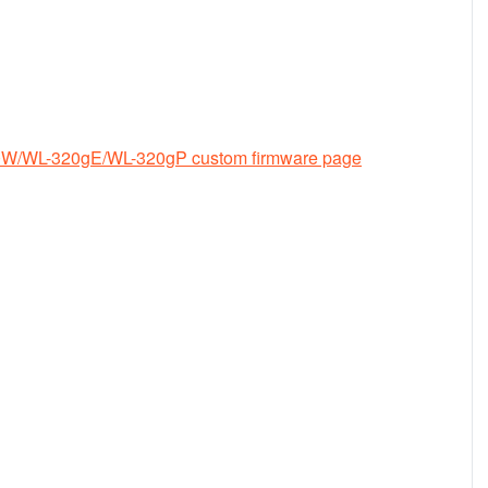
/WL-320gE/WL-320gP custom firmware page