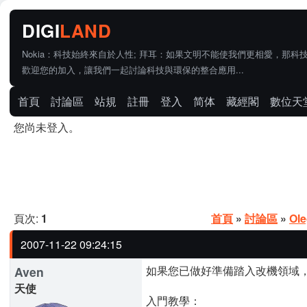
Nokia：科技始終來自於人性; 拜耳：如果文明不能使我們更相愛，那科
歡迎您的加入，讓我們一起討論科技與環保的整合應用...
首頁
討論區
站規
註冊
登入
简体
藏經閣
數位天
您尚未登入。
頁次:
1
首頁
»
討論區
»
Ol
2007-11-22 09:24:15
如果您已做好準備踏入改機領域
Aven
天使
入門教學：