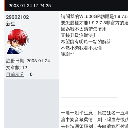
2008-01-24 17:24:25
請問我的WL500GP韌體是1.9.7
29202102
要怎麼樣才能1.9.2.7-8非官方
新生
因為我不太清楚怎麼用
直接升級沒辦法升
希望能有明確一點的解答
不然小弟我看不太懂
謝謝^^
註冊日期: 2008-01-24
文章數: 12
目前積分
:
0
一蕭一劍平生意，負盡狂名十五
簫中旋音藏柔情，劍下腥血寄恨
來何洶湧須揮劍，去向纏綿可付