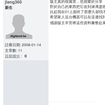
版主真的很厲害，也很樂於分享
jiang360
對於自己的東西把它改到淋漓盡
新生
比起我在01上面吠了那麼久卻找
希望家人這台機器可以在這邊找
感謝版主辛苦將這些資料彙整起來..
註冊日期: 2008-01-14
文章數: 11
目前積分
:
0