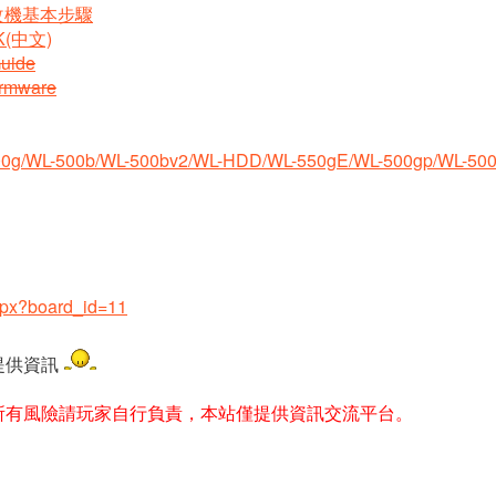
系列改機基本步驟
CK(中文)
Guide
irmware
0g/WL-500b/WL-500bv2/WL-HDD/WL-550gE/WL-500gp/WL-500W
aspx?board_id=11
提供資訊
所有風險請玩家自行負責，本站僅提供資訊交流平台。