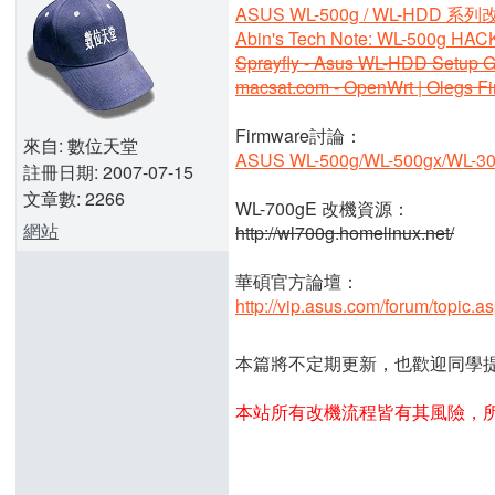
ASUS WL-500g / WL-HDD 
Abin's Tech Note: WL-500g HA
Sprayfly - Asus WL-HDD Setup 
macsat.com - OpenWrt | Olegs F
Firmware討論：
來自: 數位天堂
ASUS WL-500g/WL-500gx/WL-30
註冊日期: 2007-07-15
文章數: 2266
WL-700gE 改機資源：
網站
http://wl700g.homelinux.net/
華碩官方論壇：
http://vip.asus.com/forum/topic.
本篇將不定期更新，也歡迎同學
本站所有改機流程皆有其風險，