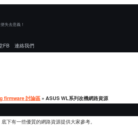
技便失去意義！
堂FB
連絡我們
eg firmware 討論區
» ASUS WL系列改機網路資源
，底下有一些優質的網路資源提供大家參考。