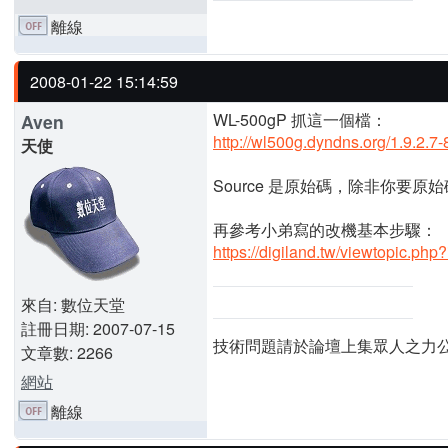
離線
2008-01-22 15:14:59
WL-500gP 抓這一個檔：
Aven
http://wl500g.dyndns.org/1.9.2.7
天使
Source 是原始碼，除非你要
再參考小弟寫的改機基本步驟：
https://digiland.tw/viewtopic.php
來自: 數位天堂
註冊日期: 2007-07-15
技術問題請於論壇上集眾人之力
文章數: 2266
網站
離線