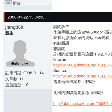
離線
2008-01-22 15:04:38
請問版主
jiang360
小弟手頭上的這台wl-500gp想要
新生
我有到您所介紹的網站上面去看
有點困惑
想請問
刷機的韌體是否為這版:1.9.2.7-8 (20
fireware:
http://wl500g.dyndns.org/1.9.2.7-
Source:
註冊日期: 2008-01-14
http://wl500g.dyndns.org/1.9.2.7-
文章數: 11
需要兩個檔案都下載嗎?
目前積分
:
0
刷機的步驟是要參考這個嗎?
http://abintech.azhai.org/2006/1