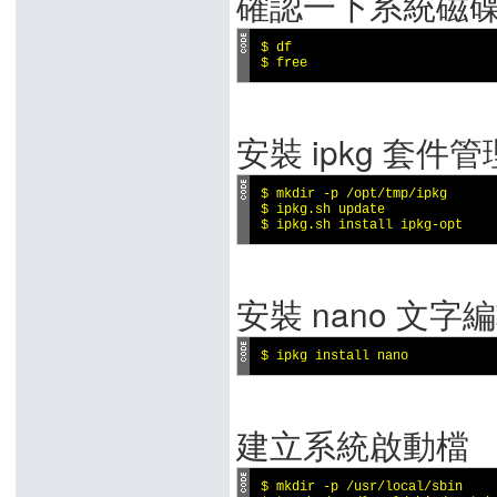
確認一下系統磁
$ df

$ free
安裝 ipkg 套件
$ mkdir -p /opt/tmp/ipkg

$ ipkg.sh update

$ ipkg.sh install ipkg-opt
安裝 nano 文字
$ ipkg install nano
建立系統啟動檔
$ mkdir -p /usr/local/sbin
