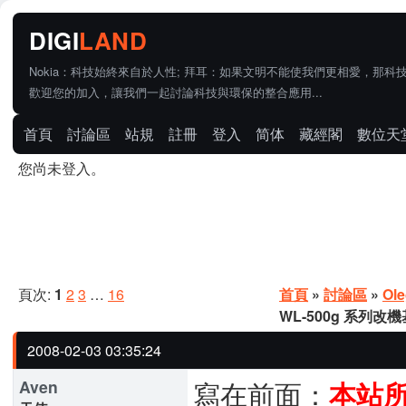
Nokia：科技始終來自於人性; 拜耳：如果文明不能使我們更相愛，那科
歡迎您的加入，讓我們一起討論科技與環保的整合應用...
首頁
討論區
站規
註冊
登入
简体
藏經閣
數位天
您尚未登入。
頁次:
1
2
3
…
16
首頁
»
討論區
»
Ol
WL-500g 系列改
2008-02-03 03:35:24
寫在前面：
Aven
本站