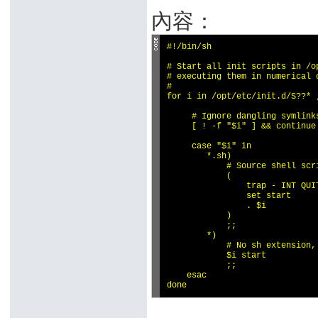
內容：
#!/bin/sh

# Start all init scripts in /op
# executing them in numerical o
#

for i in /opt/etc/init.d/S??* ;
     # Ignore dangling symlinks
     [ ! -f "$i" ] && continue

     case "$i" in

        *.sh)

            # Source shell scri
            (

                trap - INT QUIT
                set start

                . $i

            )

            ;;

        *)

            # No sh extension, 
            $i start

            ;;

    esac

done