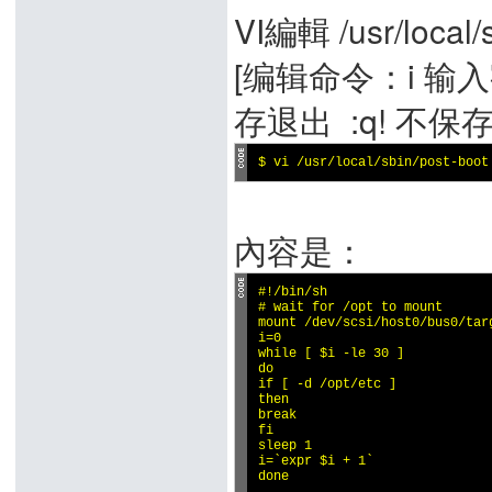
VI編輯 /usr/local/
[编辑命令：i 输入
存退出 :q! 不保
$ vi /usr/local/sbin/post-boot
內容是：
#!/bin/sh

# wait for /opt to mount

mount /dev/scsi/host0/bus0/targ
i=0

while [ $i -le 30 ]

do

if [ -d /opt/etc ]

then

break

fi

sleep 1

i=`expr $i + 1`

done
