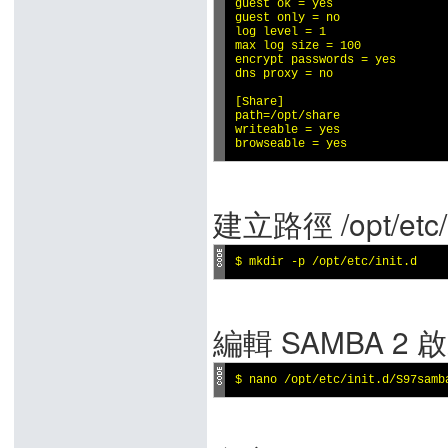
guest ok = yes

guest only = no

log level = 1

max log size = 100

encrypt passwords = yes

dns proxy = no

[Share]

path=/opt/share

writeable = yes

browseable = yes
建立路徑 /opt/etc/i
$ mkdir -p /opt/etc/init.d
編輯 SAMBA 2 
$ nano /opt/etc/init.d/S97samb