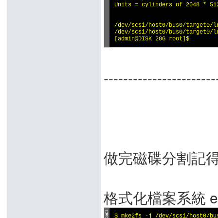
Units = cylinders of 2048 * 512
                              
/dev/scsi/host0/bus0/target0/l
/dev/scsi/host0/bus0/target0/l
[admin@DISK 20G root]$
-----------------------
做完磁碟分割記得
格式化檔案系統 ext
$ mke2fs -j /dev/scsi/host0/bus