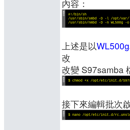
內容：
#!/bin/sh

/usr/sbin/smbd -D -l /opt/var/
/usr/sbin/nmbd -D -n WL500g -o
上述是以
WL500g
改
改變 S97samb
$ chmod +x /opt/etc/init.d/S97
接下來編輯批次啟動檔 /o
$ nano /opt/etc/init.d/rc.unsl