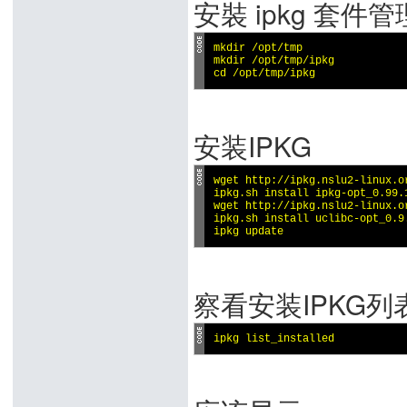
安裝 ipkg 套件
mkdir /opt/tmp 

mkdir /opt/tmp/ipkg 

cd /opt/tmp/ipkg
安装IPKG
wget http://ipkg.nslu2-linux.o
ipkg.sh install ipkg-opt_0.99.1
wget http://ipkg.nslu2-linux.o
ipkg.sh install uclibc-opt_0.9.
ipkg update
察看安装IPKG列
ipkg list_installed