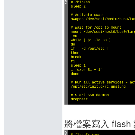
#!/bin/sh

sleep 2

# Activate swap

swapon /dev/scsi/host0/bus0/tar
# wait for /opt to mount

mount /dev/scsi/host0/bus0/targ
i=0

while [ $i -le 30 ]

do

if [ -d /opt/etc ]

then

break

fi

sleep 1

i=`expr $i + 1`

done

# Run all active services - ac
/opt/etc/init.d/rc.unslung

# Start SSH daemon

dropbear
將檔案寫入 flash