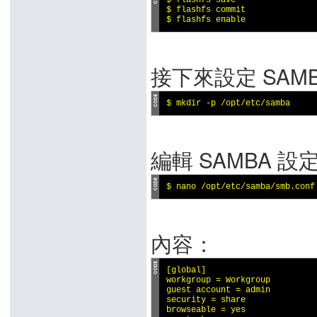
$ flashfs save

$ flashfs commit

$ flashfs enable
接下來設定 SAMBA
$ mkdir -p /opt/etc/samba
編輯 SAMBA 設
$ nano /opt/etc/samba/smb.conf
內容：
[global]

workgroup = Workgroup

guest account = admin

security = share

browseable = yes
