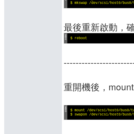
$ mkswap /dev/scsi/host0/bus0/
最後重新啟動，
$ reboot
-------------------
重開機後，mou
$ mount /dev/scsi/host0/bus0/ta
$ swapon /dev/scsi/host0/bus0/