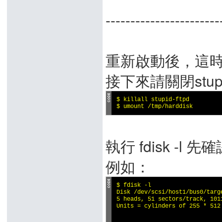
-------------------
重新啟動後，這時你
接下來請關閉stupi
$ killall stupid-ftpd

$ umount /tmp/harddisk
執行 fdisk -l
例如：
$ fdisk -l

Disk /dev/scsi/host1/bus0/targ
5 heads, 51 sectors/track, 1011
Units = cylinders of 255 * 512 
                              