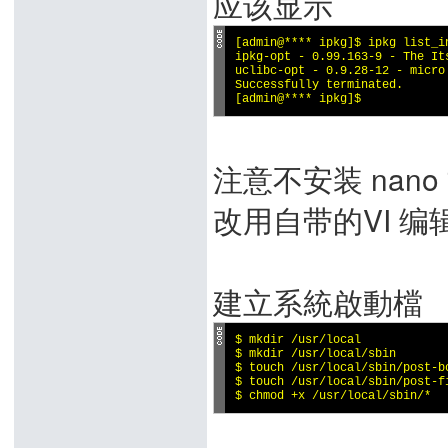
应该显示
[admin@**** ipkg]$ ipkg list_in
ipkg-opt - 0.99.163-9 - The Its
uclibc-opt - 0.9.28-12 - micro
Successfully terminated.

[admin@**** ipkg]$
注意不安装 nan
改用自带的VI 编
建立系統啟動檔
$ mkdir /usr/local

$ mkdir /usr/local/sbin

$ touch /usr/local/sbin/post-bo
$ touch /usr/local/sbin/post-fi
$ chmod +x /usr/local/sbin/*