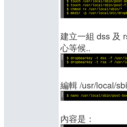
$ touch /usr/local/sbin/post-bo
$ touch /usr/local/sbin/post-fi
$ chmod +x /usr/local/sbin/*

$ mkdir -p /usr/local/etc/drop
建立一組 dss 及 
心等候..
$ dropbearkey -t dss -f /usr/l
$ dropbearkey -t rsa -f /usr/l
編輯 /usr/local/sbi
$ nano /usr/local/sbin/post-bo
內容是：