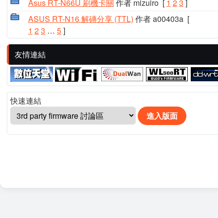
Asus RT-N66U 刷機卡關
作者 mizuiro
[
1
2
3
]
ASUS RT-N16 解磚分享 (TTL)
作者 a00403a
[
1
2
3
…
5
]
友情連結
快速連結