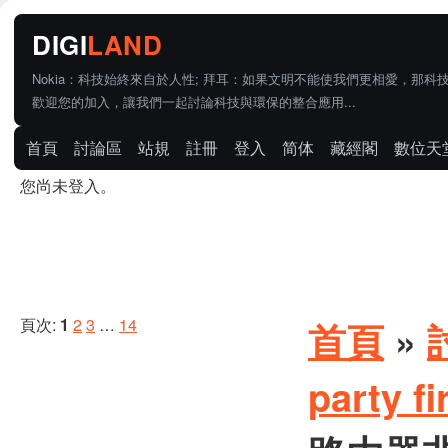
Nokia：科技始終來自於人性; 拜耳：如果文明不能使我們更相愛，那科
歡迎您的加入，讓我們一起討論科技與環保的整合應用...
首頁
討論區
站規
註冊
登入
简体
藏經閣
數位天
您尚未登入。
頁次:
1
2
3
…
14
首頁
»
party 