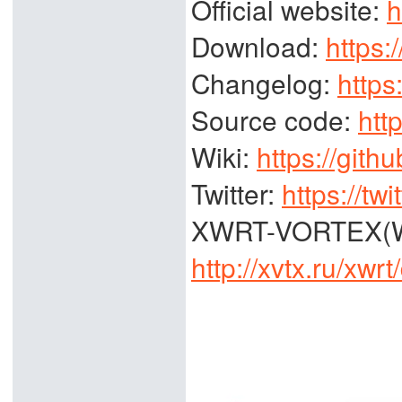
Official website:
h
Download:
https:
Changelog:
https
Source code:
htt
Wiki:
https://gith
Twitter:
https://tw
XWRT-VORTEX(W
http://xvtx.ru/xw