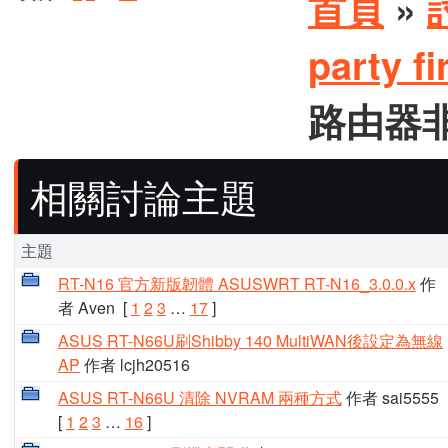
首頁
»
party 
路由器非官
相關討論主題
主題
RT-N16 官方新版韌體 ASUSWRT RT-N16_3.0.0.x
作
者 Aven
[
1
2
3
…
17
]
ASUS RT-N66U刷Shibby 140 MultiWAN後設定為無線
AP
作者 lcjh20516
ASUS RT-N66U 清除 NVRAM 兩種方式
作者 sai5555
[
1
2
3
…
16
]