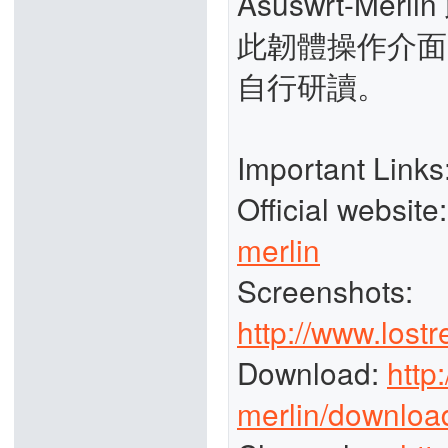
Asuswrt-M
此韌體操作介面
自行研讀。
Important Links
Official website
merlin
Screenshots:
http://www.lost
Download:
http
merlin/downloa