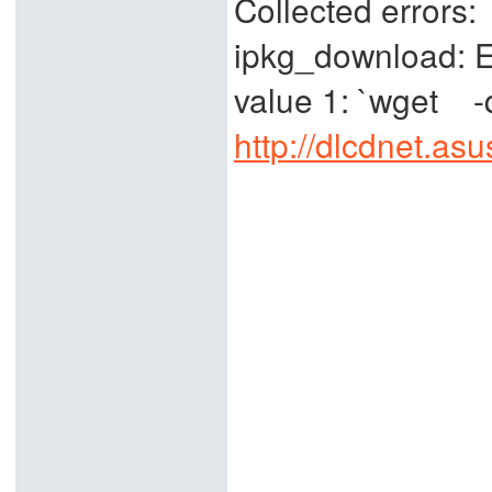
Collected errors:
ipkg_download: 
value 1: `wget -
http://dlcdnet.a