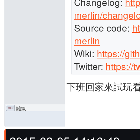
Changelog:
htt
merlin/changelo
Source code:
h
merlin
Wiki:
https://gi
Twitter:
https://
下班回家來試玩
離線