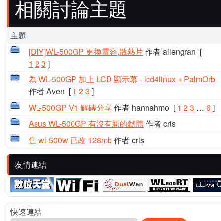
相關討論主題
主題
[DIY]WL-500GP 更換電容,散熱片
作者 allengran
[
1
2
3
]
為 WL-500GP 加上 LCD 顯示幕 - lcd4linux + PalmOrb
作者 Aven
[
1
2
3
]
WL-500GP V1 解磚分享
作者 hannahmo
[
1
2
3
…
6
]
Asus WL-500GP 有沒有新的韌體
作者 cris
售 wl-500w 已改 128mb
作者 cris
友情連結
快速連結