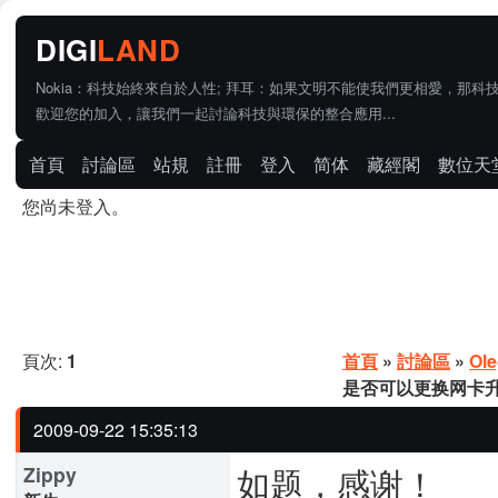
Nokia：科技始終來自於人性; 拜耳：如果文明不能使我們更相愛，那科
歡迎您的加入，讓我們一起討論科技與環保的整合應用...
首頁
討論區
站規
註冊
登入
简体
藏經閣
數位天
您尚未登入。
頁次:
1
首頁
»
討論區
»
Ol
是否可以更换网卡升
2009-09-22 15:35:13
如题，感谢！
Zippy