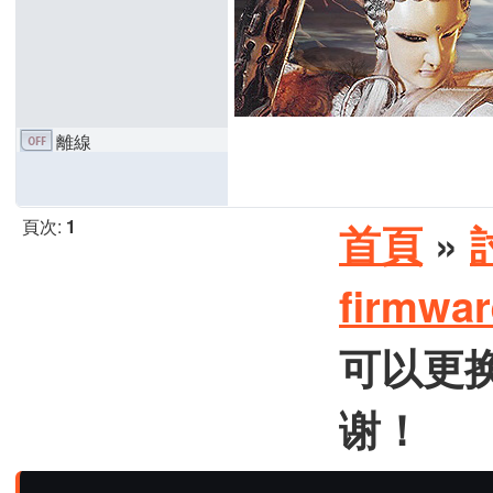
離線
頁次:
1
首頁
»
firmw
可以更换
谢！