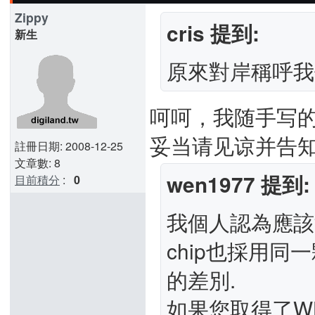
Zippy
cris 提到:
新生
原來對岸稱呼我
呵呵，我随手写
妥当请见谅并告
註冊日期: 2008-12-25
文章數: 8
wen1977 提到:
目前積分
:
0
我個人認為應該
chip也採用同一
的差別.
如果您取得了WL