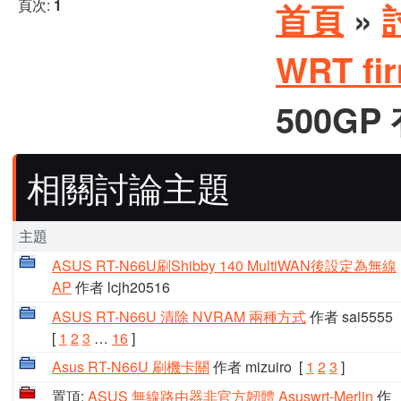
頁次:
1
首頁
»
WRT f
500G
相關討論主題
主題
ASUS RT-N66U刷Shibby 140 MultiWAN後設定為無線
AP
作者 lcjh20516
ASUS RT-N66U 清除 NVRAM 兩種方式
作者 sai5555
[
1
2
3
…
16
]
Asus RT-N66U 刷機卡關
作者 mizuiro
[
1
2
3
]
置頂:
ASUS 無線路由器非官方韌體 Asuswrt-Merlin
作