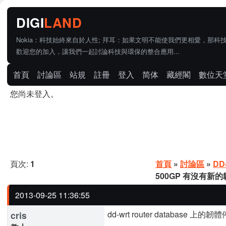
Nokia：科技始終來自於人性; 拜耳：如果文明不能使我們更相愛，那科
歡迎您的加入，讓我們一起討論科技與環保的整合應用...
首頁
討論區
站規
註冊
登入
简体
藏經閣
數位天
您尚未登入。
頁次:
1
首頁
»
討論區
»
DD
500GP 有沒有新
2013-09-25 11:36:55
dd-wrt router database 上的
cris