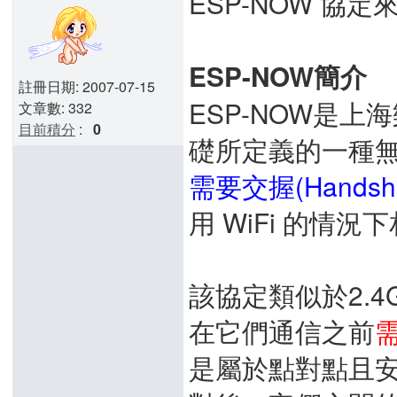
ESP-NOW 協
ESP-NOW簡介
註冊日期: 2007-07-15
ESP-NOW是上
文章數: 332
目前積分
:
0
礎所定義的一種
需要交握(Handsha
用 WiFi 的情
該協定類似於2.
在它們通信之前
是屬於點對點且