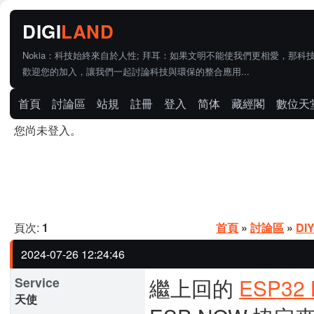
Nokia：科技始終來自於人性; 拜耳：如果文明不能使我們更相愛，那科
歡迎您的加入，讓我們一起討論科技與環保的整合應用...
首頁
討論區
站規
註冊
登入
简体
藏經閣
數位天
您尚未登入。
頁次:
1
首頁
»
討論區
»
DI
2024-07-26 12:24:46
繼上回的
ESP32
Service
天使