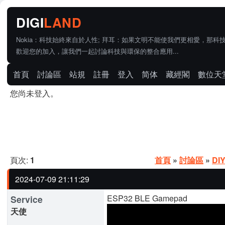
Nokia：科技始終來自於人性; 拜耳：如果文明不能使我們更相愛，那科
歡迎您的加入，讓我們一起討論科技與環保的整合應用...
首頁
討論區
站規
註冊
登入
简体
藏經閣
數位天
您尚未登入。
頁次:
1
首頁
»
討論區
»
DI
2024-07-09 21:11:29
ESP32 BLE Gamepad
Service
天使