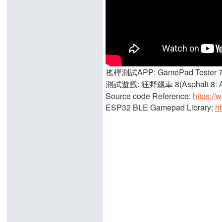
搖桿測試APP: GamePad Tester 7
測試遊戲: 狂野飆車 8(Asphalt 8: Ai
Source code Reference:
https:/
ESP32 BLE Gamepad Library:
h