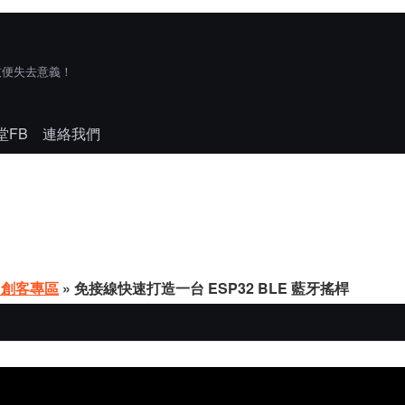
技便失去意義！
堂FB
連絡我們
Y創客專區
» 免接線快速打造一台 ESP32 BLE 藍牙搖桿