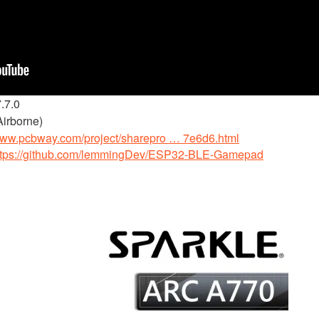
.7.0
rborne)
/www.pcbway.com/project/sharepro … 7e6d6.html
ttps://github.com/lemmingDev/ESP32-BLE-Gamepad