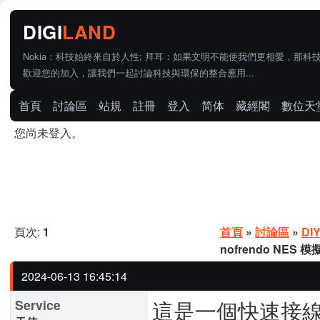
Nokia：科技始終來自於人性; 拜耳：如果文明不能使我們更相愛，那科
歡迎您的加入，讓我們一起討論科技與環保的整合應用...
首頁
討論區
站規
註冊
登入
简体
藏經閣
數位天
您尚未登入。
頁次:
1
首頁
»
討論區
»
DI
nofrendo NES 模
2024-06-13 16:45:14
這是一個快速接線的
Service