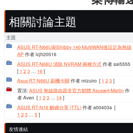
相關討論主題
主題
ASUS RT-N66U刷Shibby 140 MultiWAN後設定為無線
AP
作者 lcjh20516
ASUS RT-N66U 清除 NVRAM 兩種方式
作者 sai5555
[
1
2
3
…
16
]
Asus RT-N66U 刷機卡關
作者 mizuiro
[
1
2
3
]
置頂:
ASUS 無線路由器非官方韌體 Asuswrt-Merlin
作
者 Aven
[
1
2
3
…
14
]
ASUS RT-N16 解磚分享 (TTL)
作者 a00403a
[
1
2
3
…
5
]
友情連結