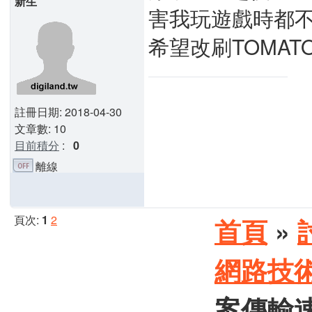
新生
害我玩遊戲時都不敢
希望改刷TOMAT
註冊日期: 2018-04-30
文章數: 10
目前積分
:
0
離線
頁次:
1
2
首頁
»
網路技
案傳輸