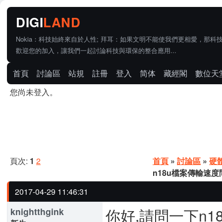
Nokia：科技始終來自於人性; 拜耳：如果文明不能使我們更相愛，那科
歡迎您的加入，讓我們一起討論科技與環保的整合應用...
首頁
討論區
站規
註冊
登入
简体
藏經閣
數位天
您尚未登入。
頁次:
1
2
首頁
»
討論區
»
硬
n18u檔案傳輸速度
2017-04-29 11:46:31
你好,請問一下n18u
knightthgink