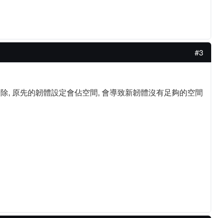
#3
同, 不清除, 原先的韌體設定會佔空間, 會導致新韌體沒有足夠的空間