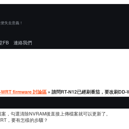
技便失去意義！
堂FB
連絡我們
-WRT firmware 討論區
» 請問RT-N12已經刷番茄，要改刷DD
案，勾選清除NVRAM後直接上傳檔案就可以更新了。
WRT，要有怎樣的步驟？