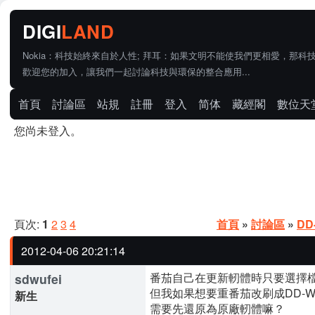
Nokia：科技始終來自於人性; 拜耳：如果文明不能使我們更相愛，那科
歡迎您的加入，讓我們一起討論科技與環保的整合應用...
首頁
討論區
站規
註冊
登入
简体
藏經閣
數位天
您尚未登入。
頁次:
1
2
3
4
首頁
»
討論區
»
DD
2012-04-06 20:21:14
番茄自己在更新軔體時只要選擇檔
sdwufei
但我如果想要重番茄改刷成DD-
新生
需要先還原為原廠軔體嘛？