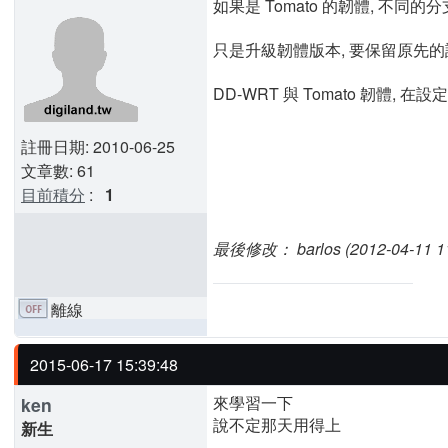
如果是 Tomato 的韌體, 不同的分支
只是升級韌體版本, 要保留原先的設定
DD-WRT 與 Tomato 韌體,
註冊日期: 2010-06-25
文章數: 61
目前積分
:
1
最後修改： barlos (2012-04-11 11
離線
2015-06-17 15:39:48
來學習一下
ken
說不定那天用得上
新生