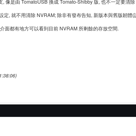
, 像是由 TomatoUSB 換成 Tomato-Shibby 版, 也不一定要
, 就不用清除 NVRAM; 除非有發布告知, 新版本與舊版韌體(設
 在設定介面都有地方可以看到目前 NVRAM 所剩餘的存放空間.
:38:06)