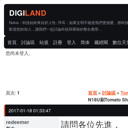
Nokia：科技始終來自於人性; 拜耳：如果文明不能使我們更相愛，那科
歡迎您的加入，讓我們一起討論科技與環保的整合應用...
首頁
討論區
站規
註冊
登入
简体
藏經閣
數位天
您尚未登入。
頁次:
1
首頁
»
討論區
»
To
N18U刷Tomato
2017-01-18 01:33:47
請問各位先進，
redeemer