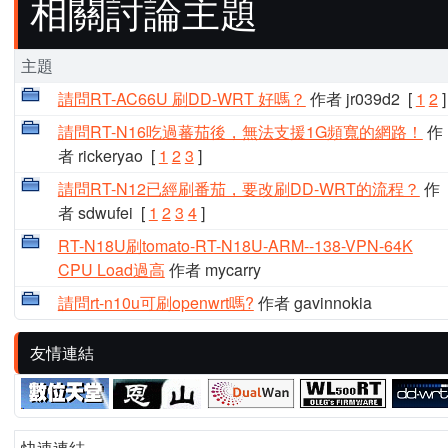
相關討論主題
主題
請問RT-AC66U 刷DD-WRT 好嗎？
作者 jr039d2
[
1
2
]
請問RT-N16吃過蕃茄後，無法支援1G頻寬的網路！
作
者 rickeryao
[
1
2
3
]
請問RT-N12已經刷番茄，要改刷DD-WRT的流程？
作
者 sdwufei
[
1
2
3
4
]
RT-N18U刷tomato-RT-N18U-ARM--138-VPN-64K
CPU Load過高
作者 mycarry
請問rt-n10u可刷openwrt嗎?
作者 gavinnokia
友情連結
快速連結