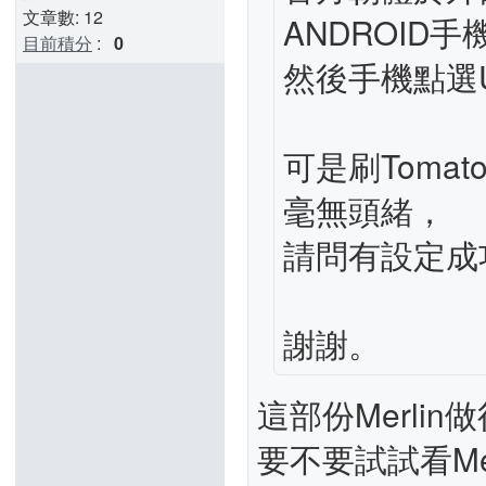
文章數: 12
ANDROID手
目前積分
:
0
然後手機點選
可是刷Tomat
毫無頭緒，
請問有設定成
謝謝。
這部份Merlin
要不要試試看Mer