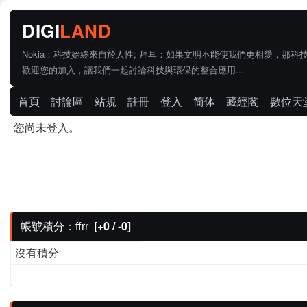
Nokia：科技始終來自於人性; 拜耳：如果文明不能使我們更相愛，那科
歡迎您的加入，讓我們一起討論科技與環保的整合應用...
首頁
討論區
站規
註冊
登入
简体
藏經閣
數位天
您尚未登入。
帳號積分：ffrr
[+0 / -0]
沒有積分