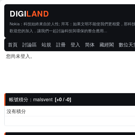
Nokia：科技始終來自於人性; 拜耳：如果文明不能使我們更相愛，那科
歡迎您的加入，讓我們一起討論科技與環保的整合應用...
首頁
討論區
站規
註冊
登入
简体
藏經閣
數位天
您尚未登入。
帳號積分：malsvent
[+0 / -0]
沒有積分