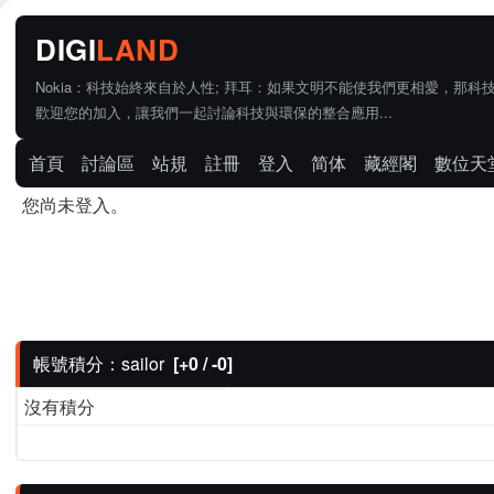
Nokia：科技始終來自於人性; 拜耳：如果文明不能使我們更相愛，那科
歡迎您的加入，讓我們一起討論科技與環保的整合應用...
首頁
討論區
站規
註冊
登入
简体
藏經閣
數位天
您尚未登入。
帳號積分：sailor
[+0 / -0]
沒有積分