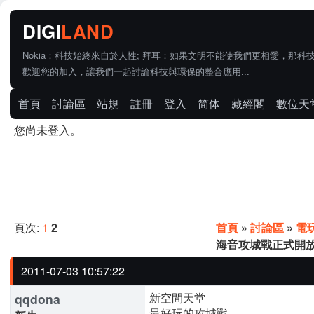
Nokia：科技始終來自於人性; 拜耳：如果文明不能使我們更相愛，那科
歡迎您的加入，讓我們一起討論科技與環保的整合應用...
首頁
討論區
站規
註冊
登入
简体
藏經閣
數位天
您尚未登入。
頁次:
1
2
首頁
»
討論區
»
電
海音攻城戰正式開
2011-07-03 10:57:22
新空間天堂
qqdona
最好玩的攻城戰