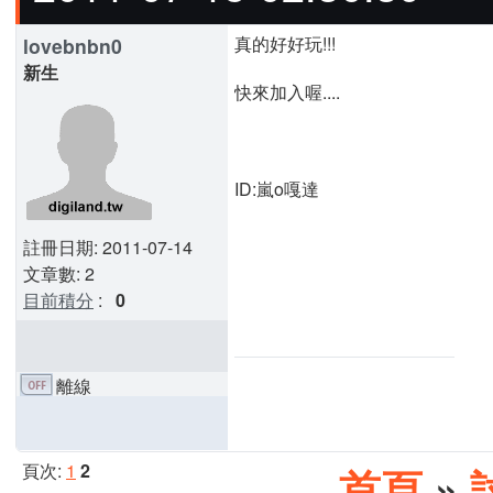
真的好好玩!!!
lovebnbn0
新生
快來加入喔....
ID:嵐o嘎達
註冊日期: 2011-07-14
文章數: 2
目前積分
:
0
離線
頁次:
1
2
首頁
»