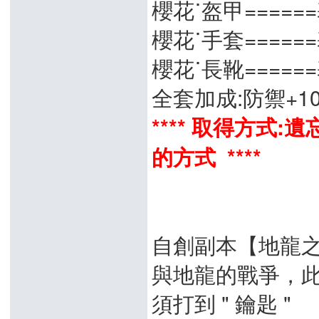
櫻花˙盔甲======基
櫻花˙手套======基
櫻花˙長靴======基
全套加成:防禦+10
**** 取得方式
的方式 ****
自創副本【地龍
與地龍的戰爭，
須打到 " 鑰匙 "