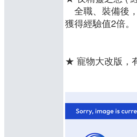
全職、裝備後，
獲得經驗值2倍。
★ 寵物大改版，