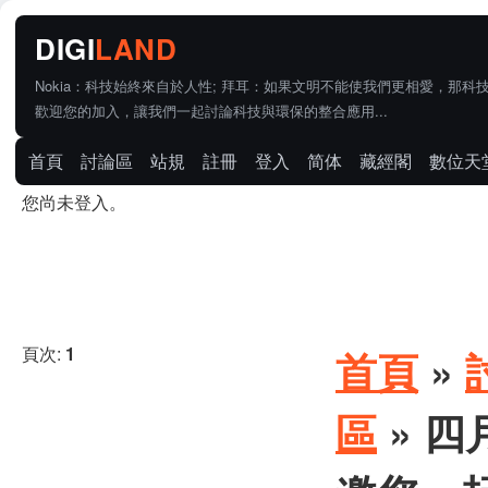
Nokia：科技始終來自於人性; 拜耳：如果文明不能使我們更相愛，那科
歡迎您的加入，讓我們一起討論科技與環保的整合應用...
首頁
討論區
站規
註冊
登入
简体
藏經閣
數位天
您尚未登入。
頁次:
1
首頁
»
區
» 