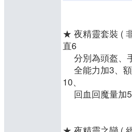
★ 夜精靈套裝 ( 
直6
分別為頭盔、手
全能力加3、額外
10、
回血回魔量加5
★ 夜精靈之戀 ( 經