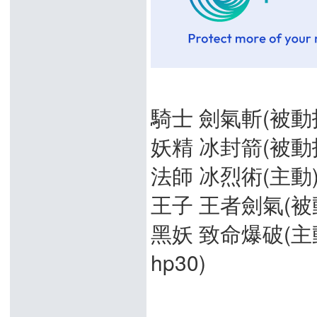
騎士 劍氣斬(被動技
妖精 冰封箭(被動技
法師 冰烈術(主動) 4
王子 王者劍氣(被動技
黑妖 致命爆破(主動) 
hp30)