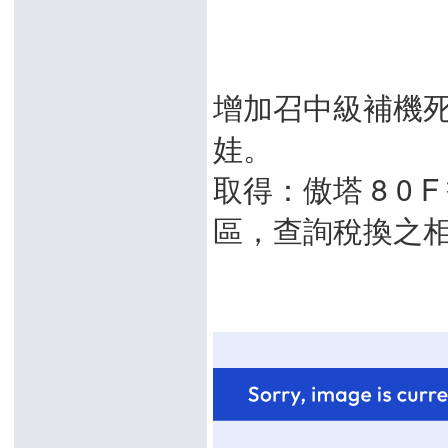
增加召中級補機
娃。
取得：傲塔 8 0 
區，查詢稅換之