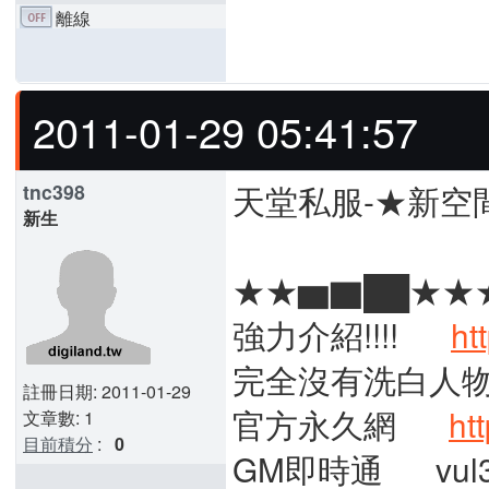
離線
2011-01-29 05:41:57
天堂私服-★新空間
tnc398
新生
★★▆▇██★★
強力介紹!!!!
ht
完全沒有洗白人
註冊日期: 2011-01-29
官方永久網
ht
文章數: 1
目前積分
:
0
GM即時通 vul31