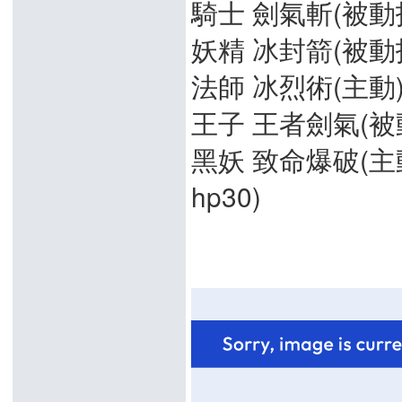
騎士 劍氣斬(被動技
妖精 冰封箭(被動技
法師 冰烈術(主動) 4
王子 王者劍氣(被動技
黑妖 致命爆破(主動) 
hp30)