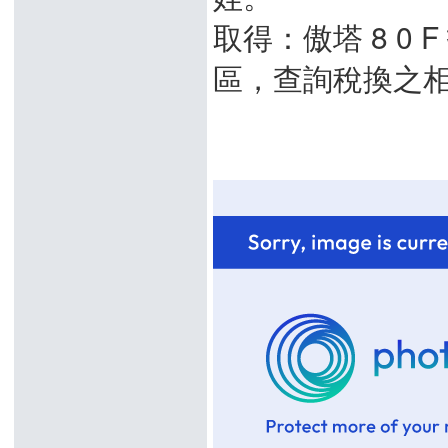
取得：傲塔 8 0 
區，查詢稅換之