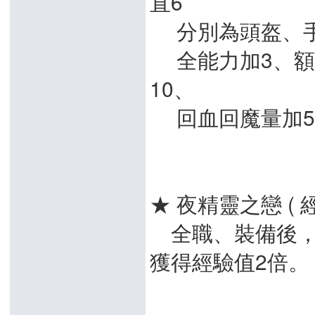
直6
分別為頭盔、手
全能力加3、額外
10、
回血回魔量加5
★ 夜精靈之戀 ( 經
全職、裝備後，
獲得經驗值2倍。