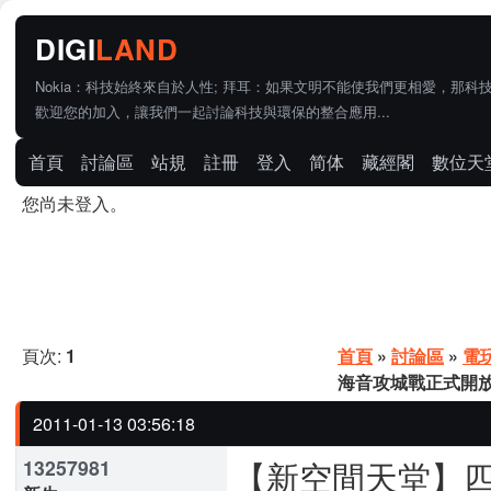
Nokia：科技始終來自於人性; 拜耳：如果文明不能使我們更相愛，那科
歡迎您的加入，讓我們一起討論科技與環保的整合應用...
首頁
討論區
站規
註冊
登入
简体
藏經閣
數位天
您尚未登入。
頁次:
1
首頁
»
討論區
»
電
海音攻城戰正式開
2011-01-13 03:56:18
【新空間天堂】
13257981