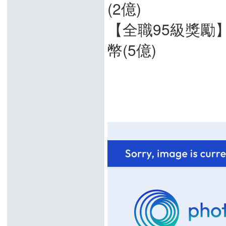
(2億)
【全職95級獎勵】
幣(5億)