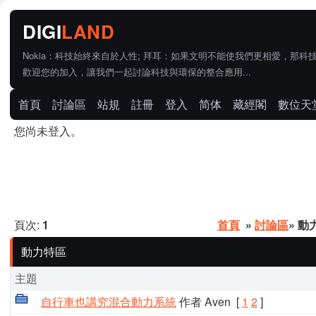
Nokia：科技始終來自於人性; 拜耳：如果文明不能使我們更相愛，那科
歡迎您的加入，讓我們一起討論科技與環保的整合應用...
首頁
討論區
站規
註冊
登入
简体
藏經閣
數位天
您尚未登入。
頁次:
1
首頁
»
討論區
» 動
動力特區
主題
自行車也講究混合動力系統
作者 Aven
[
1
2
]