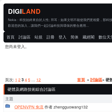
Nokia：科技始終來自於人性; 拜耳：如果文明不能使我們更相愛，那科
歡迎您的加入，讓我們一起討論科技與環保的整合應用...
首頁
討論區
站規
註冊
登入
简体
藏經閣
數位天
您尚未登入。
頁次:
1
2
3
4
5
…
12
首頁
»
討論區
» 
硬體及網路技術綜合討論區
主題
OPENVPN 免流
作者 zhengguowang132