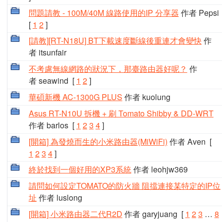
問題請教 - 100M/40M 線路使用的IP 分享器
作者 Pepsi
[
1
2
]
[請教][RT-N18U] BT下載速度斷線後重連才會變快
作
者 itsunfair
不考慮無線網路的狀況下，那臺路由器好呢？
作
者 seawind
[
1
2
]
華碩新機 AC-1300G PLUS
作者 kuolung
Asus RT-N10U 拆機 + 刷 Tomato Shibby & DD-WRT
作者 barlos
[
1
2
3
4
]
[開箱] 為發燒而生的小米路由器(MiWiFi)
作者 Aven
[
1
2
3
4
]
終於找到一個好用的XP3系統
作者 leohjw369
請問如何設定TOMATO的防火牆 阻擋連接某特定的IP位
址
作者 luslong
[開箱] 小米路由器二代R2D
作者 garyjuang
[
1
2
3
…
8