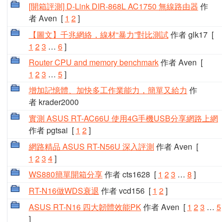
[開箱評測] D-Link DIR-868L AC1750 無線路由器
作
者 Aven
[
1
2
]
【圖文】千兆網絡，線材“暴力”對比測試
作者 glk17
[
1
2
3
…
6
]
Router CPU and memory benchmark
作者 Aven
[
1
2
3
…
5
]
增加記憶體、加快多工作業能力，簡單又給力
作
者 krader2000
實測 ASUS RT-AC66U 使用4G手機USB分享網路上網
作者 pgtsai
[
1
2
]
網路精品 ASUS RT-N56U 深入評測
作者 Aven
[
1
2
3
4
]
WS880簡單開箱分享
作者 cts1628
[
1
2
3
…
8
]
RT-N16做WDS衰退
作者 vcd156
[
1
2
]
ASUS RT-N16 四大韌體效能PK
作者 Aven
[
1
2
3
…
5
]