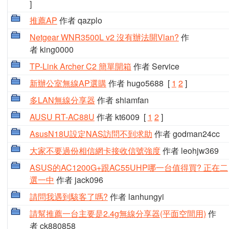
]
推薦AP
作者 qazplo
Netgear WNR3500L v2 沒有辦法開Vlan?
作
者 king0000
TP-Link Archer C2 簡單開箱
作者 Service
新辦公室無線AP選購
作者 hugo5688
[
1
2
]
多LAN無線分享器
作者 shiamfan
AUSU RT-AC88U
作者 kt6009
[
1
2
]
AsusN18U設定NAS訪問不到求助
作者 godman24cc
大家不要過份相信網卡接收信號強度
作者 leohjw369
ASUS的AC1200G+跟AC55UHP哪一台值得買? 正在二
選一中
作者 jack096
請問我遇到駭客了嗎?
作者 lanhungyi
請幫推薦一台主要是2.4g無線分享器(平面空間用)
作
者 ck880858