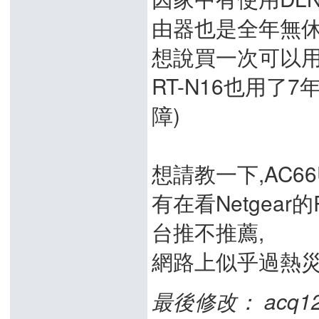
由器也是全年無休
想說買一次可以用
RT-N16也用了
障)
想請教一下,AC66
有在看Netgear
台推不推薦,
網路上似乎過熱災
最後修改： acq12062