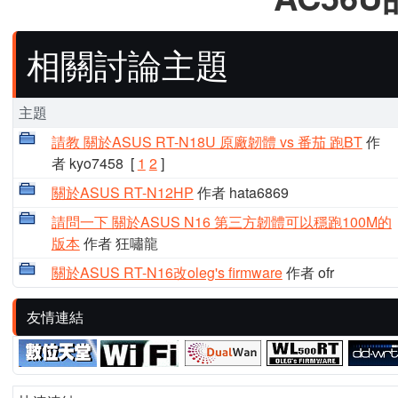
相關討論主題
主題
請教 關於ASUS RT-N18U 原廠韌體 vs 番茄 跑BT
作
者 kyo7458
[
1
2
]
關於ASUS RT-N12HP
作者 hata6869
請問一下 關於ASUS N16 第三方韌體可以穩跑100M的
版本
作者 狂嘯龍
關於ASUS RT-N16改oleg's firmware
作者 ofr
友情連結