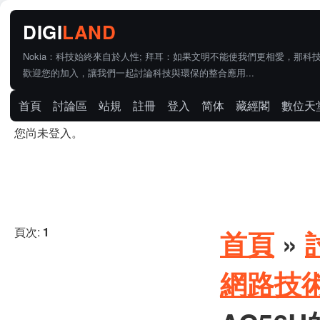
Nokia：科技始終來自於人性; 拜耳：如果文明不能使我們更相愛，那科
歡迎您的加入，讓我們一起討論科技與環保的整合應用...
首頁
討論區
站規
註冊
登入
简体
藏經閣
數位天
您尚未登入。
頁次:
1
首頁
»
網路技