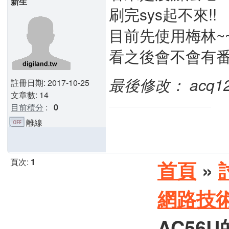
新生
刷完sys起不來!!
目前先使用梅林~
看之後會不會有番
最後修改： acq12062
註冊日期: 2017-10-25
文章數: 14
目前積分
:
0
離線
頁次:
1
首頁
»
網路技
AC56