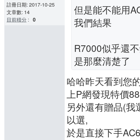
註冊日期: 2017-10-25
但是能不能用AC
文章數: 14
我們結果
目前積分
:
0
R7000似乎還
是那麼清楚了
哈哈昨天看到您
上P網發現特價88
另外還有贈品(我選無
以選,
於是直接下手AC6