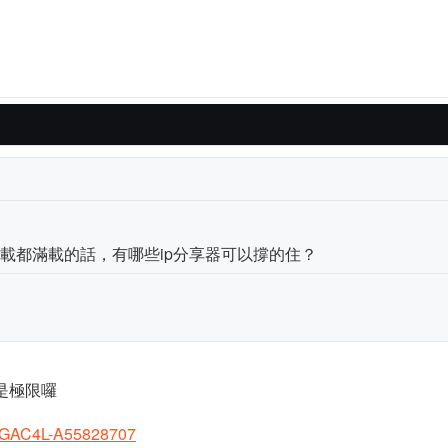
傳負載都滿載的話，有哪些ip分享器可以撐的住？
ps是極限囉
/AGAC4L-A55828707