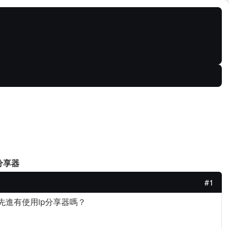
 分享器
#1
位先進有使用ip分享器嗎？