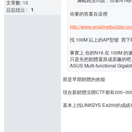
滿載跑沒問題，但看N16的
文章數: 13
目前積分
:
1
你要的答案在這裡
http://www.smallnetbuilder.c
找 100M 以上的AP型號 買
事實上 你的N16 在 100M
只是先把韌體還原成原廠的吧
ASUS Multi-functional Gig
那是早期韌體的效能
現在新韌體沒開CTF都有200~30
基本上找LINKSYS E4200的成