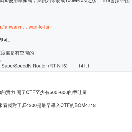
cpu使用率頗高，我怕如果改成100M/40M之後，N16會撐不住.
om/lanwan/r … wan-to-lan
下即可。
 的速度還是有空間的
。
abit SuperSpeedN Router (RT-N16) 141.1
0的實力,開了CTF至少有500~600的吞吐量
績來看就對了,E4200是最早導入CTF的BCM4718