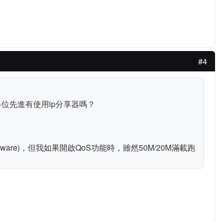
#4
各位先進有使用ip分享器嗎？
rmware)，但我如果開啟QoS功能時，雖然50M/20M滿載跑