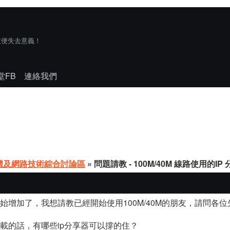
技便失去意義！
堂FB
連絡我們
體及網路技術綜合討論區
» 問題請教 - 100M/40M 線路使用的IP
人開始增加了，我想請教已經開始使用100M/40M的朋友，請問各
都滿載的話，有哪些ip分享器可以撐的住？