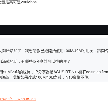
吐量最高可達200Mbps
的人開始增加了，我想請教已經開始使用100M/40M的朋友，請問
載都滿載的話，有哪些ip分享器可以撐的住？
/20M的線路，IP分享器是ASUS RT-N16(刷Toastman fi
率頗高，我怕如果改成100M/40M之後，N16會撐不住.
lanwan/r … wan-to-lan