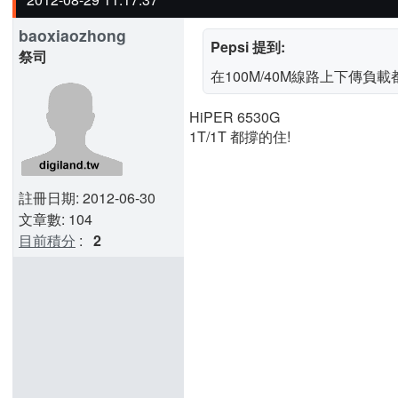
baoxiaozhong
Pepsi 提到:
祭司
在100M/40M線路上下傳負
HiPER 6530G
1T/1T 都撐的住!
註冊日期: 2012-06-30
文章數: 104
目前積分
:
2