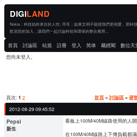
Nokia：科技始終來自於人性; 拜耳：如果文明不能使我們更相愛，那科
歡迎您的加入，讓我們一起討論科技與環保的整合應用...
首頁
討論區
站規
註冊
登入
简体
藏經閣
數位天
您尚未登入。
頁次:
1
2
首頁
»
討論區
»
硬
2012-08-29 09:45:52
看板上100M/40M線路使用的
Pepsi
新生
在100M/40M線路上下傳負載