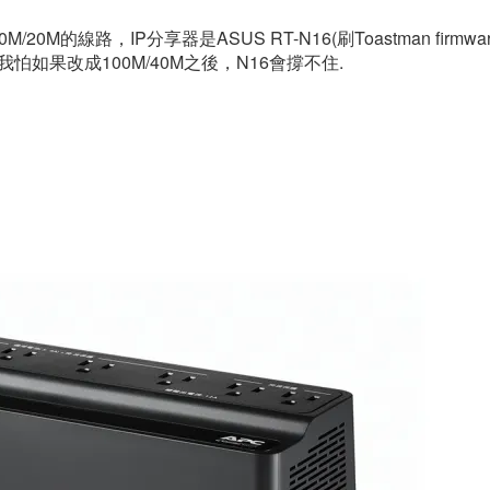
0M的線路，IP分享器是ASUS RT-N16(刷Toastman fir
我怕如果改成100M/40M之後，N16會撐不住.