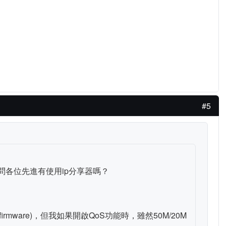
#5
請問各位先進有使用ip分享器嗎？
firmware)，但我如果開啟QoS功能時，雖然50M/20M