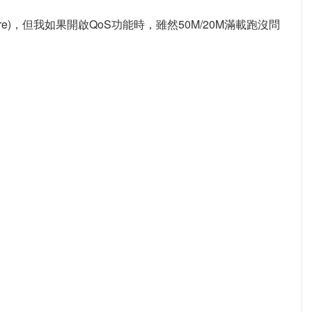
mware)，但我如果開啟QoS功能時，雖然50M/20M滿載跑沒問