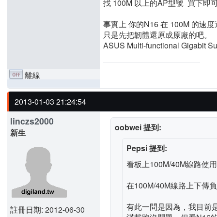
找 100M 以上的AP型號 買下即
事實上 你的N16 在 100M 的
只是先把韌體還原成原廠的吧。
ASUS Multi-functional Gigabi
離線
2013-01-03 21:24:54
linczs2000
oobwei 提到:
新生
Pepsi 提到:
看板上100M/40M線路
在100M/40M線路上下
有此一問是因為，我目前是使用5
註冊日期: 2012-06-30