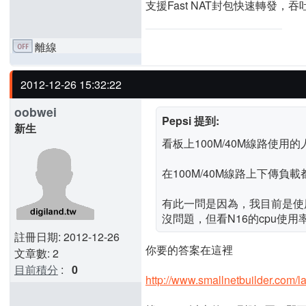
支援Fast NAT封包快速轉發，吞
離線
2012-12-26 15:32:22
oobwei
Pepsi 提到:
新生
看板上100M/40M線路使用
在100M/40M線路上下傳負
有此一問是因為，我目前是使用50M
沒問題，但看N16的cpu使用
註冊日期: 2012-12-26
你要的答案在這裡
文章數: 2
目前積分
:
0
http://www.smallnetbuilder.com/