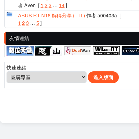
者 Aven
[
1
2
3
…
14
]
ASUS RT-N16 解磚分享 (TTL)
作者 a00403a
[
1
2
3
…
5
]
友情連結
快速連結