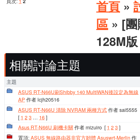
頁次:
1
2
首頁
»
區
» [團
128M版
相關討論主題
主題
ASUS RT-N66U刷Shibby 140 MultiWAN後設定為無線
AP
作者 lcjh20516
ASUS RT-N66U 清除 NVRAM 兩種方式
作者 sai5555
[
1
2
3
…
16
]
Asus RT-N66U 刷機卡關
作者 mizuiro
[
1
2
3
]
置頂:
ASUS 無線路由器非官方韌體 Asuswrt-Merlin
作