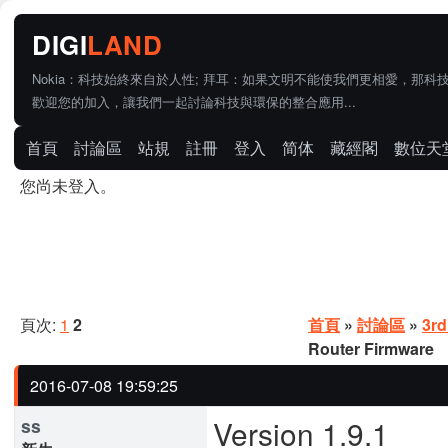
Nokia：科技始終來自於人性; 拜耳：如果文明不能使我們更相愛，那科
歡迎您的加入，讓我們一起討論科技與環保的整合應用...
首頁
討論區
站規
註冊
登入
简体
藏經閣
數位天
您尚未登入。
頁次:
1
2
首頁
»
討論區
»
3rd
Router Firmware
2016-07-08 19:59:25
Version 1.9.1
ss