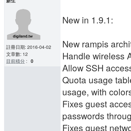
新生
New in 1.9.1:
New rampis archi
註冊日期: 2016-04-02
Handle wireless A
文章數: 12
目前積分
:
0
Allow SSH access 
Quota usage tabl
usage, with color
Fixes guest acc
passwords throu
Fixes guest netwo