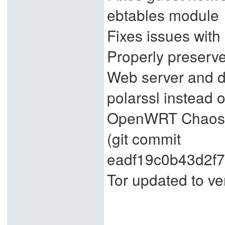
ebtables module
Fixes issues with
Properly preserv
Web server and dy
polarssl instead o
OpenWRT Chaos C
(git commit
eadf19c0b43d2f
Tor updated to ve