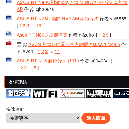
ASUS RT-N66U刷Shibby 140 MultiWAN後設定為無線
AP
作者 lcjh20516
ASUS RT-N66U 清除 NVRAM 兩種方式
作者 sai5555
[
1
2
3
…
16
]
Asus RT-N66U 刷機卡關
作者 mizuiro
[
1
2
3
]
置頂:
ASUS 無線路由器非官方韌體 Asuswrt-Merlin
作
者 Aven
[
1
2
3
…
14
]
ASUS RT-N16 解磚分享 (TTL)
作者 a00403a
[
1
2
3
…
5
]
友情連結
快速連結