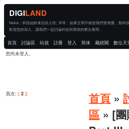
Nokia：科技始終來自於人性; 拜耳：如果文明不能使我們更相愛，那科
歡迎您的加入，讓我們一起討論科技與環保的整合應用...
首頁
討論區
站規
註冊
登入
简体
藏經閣
數位天
您尚未登入。
頁次:
1
2
3
首頁
»
區
» [團