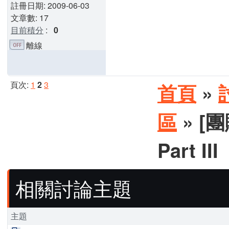
註冊日期: 2009-06-03
文章數: 17
目前積分
:
0
離線
頁次:
1
2
3
首頁
»
區
» [團
Part III
相關討論主題
主題