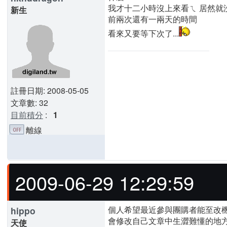
我才十二小時沒上來看ㄟ 居然就
新生
前兩次還有一兩天的時間
看來又要等下次了...
註冊日期: 2008-05-05
文章數: 32
目前積分
:
1
離線
2009-06-29 12:29:59
個人希望最近參與團購者能至改
hippo
會修改自己文章中生澀難懂的地方,
天使