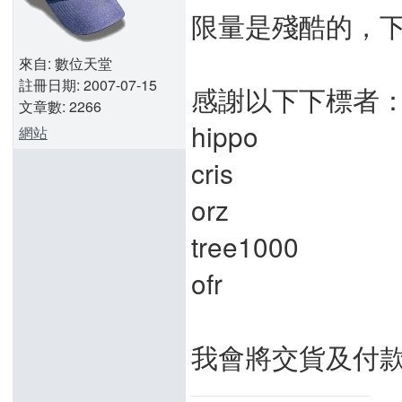
限量是殘酷的，
來自: 數位天堂
註冊日期: 2007-07-15
感謝以下下標者
文章數: 2266
hippo
網站
cris
orz
tree1000
ofr
我會將交貨及付款