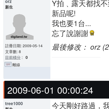
Y拍﹑露天都找不
orz
新生
新品呢!
我也要1台...
忘了說謝謝
最後修改： orz (200
註冊日期: 2009-05-14
文章數: 8
目前積分
:
0
離線
2009-06-01 00:00:24
今天剛好路過，
tree1000