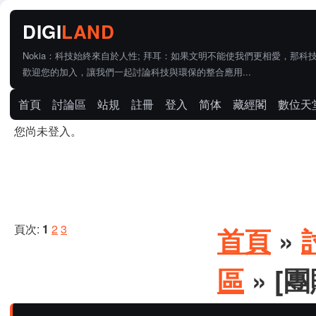
Nokia：科技始終來自於人性; 拜耳：如果文明不能使我們更相愛，那科
歡迎您的加入，讓我們一起討論科技與環保的整合應用...
首頁
討論區
站規
註冊
登入
简体
藏經閣
數位天
您尚未登入。
頁次:
1
2
3
首頁
»
區
» [團