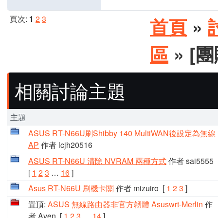
頁次:
1
2
3
首頁
»
區
» [團
相關討論主題
主題
ASUS RT-N66U刷Shibby 140 MultiWAN後設定為無線
AP
作者 lcjh20516
ASUS RT-N66U 清除 NVRAM 兩種方式
作者 sai5555
[
1
2
3
…
16
]
Asus RT-N66U 刷機卡關
作者 mizuiro
[
1
2
3
]
置頂:
ASUS 無線路由器非官方韌體 Asuswrt-Merlin
作
者 Aven
[
1
2
3
…
14
]