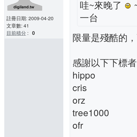
哇~來晚了
一台
註冊日期: 2009-04-20
文章數: 41
目前積分
:
0
限量是殘酷的
感謝以下下標者
hippo
cris
orz
tree1000
ofr