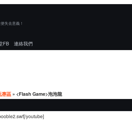
技便失去意義！
堂FB
連絡我們
玩專區
» <Flash Game>泡泡龍
ebooble2.swf[/youtube]
。