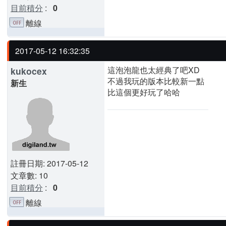
目前積分
:
0
離線
2017-05-12 16:32:35
這泡泡龍也太經典了吧XD
kukocex
不過我玩的版本比較新一點
新生
比這個更好玩了哈哈
註冊日期: 2017-05-12
文章數: 10
目前積分
:
0
離線