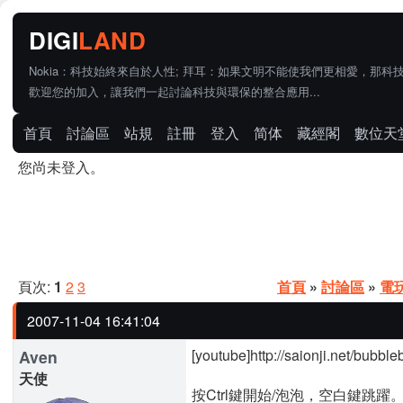
Nokia：科技始終來自於人性; 拜耳：如果文明不能使我們更相愛，那科
歡迎您的加入，讓我們一起討論科技與環保的整合應用...
首頁
討論區
站規
註冊
登入
简体
藏經閣
數位天
您尚未登入。
頁次:
1
2
3
首頁
»
討論區
»
電
2007-11-04 16:41:04
[youtube]http://saionji.net/bubbl
Aven
天使
按Ctrl鍵開始/泡泡，空白鍵跳躍